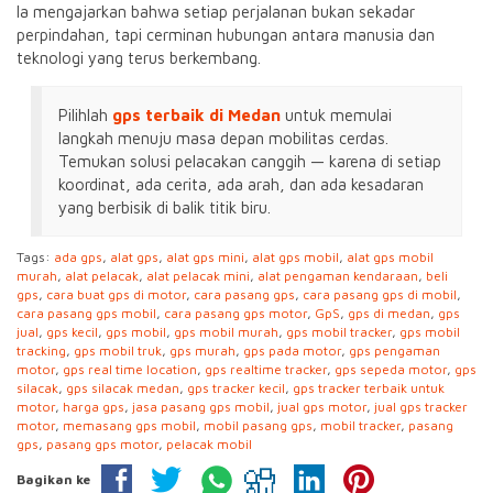
Ia mengajarkan bahwa setiap perjalanan bukan sekadar
perpindahan, tapi cerminan hubungan antara manusia dan
teknologi yang terus berkembang.
Pilihlah
gps terbaik di Medan
untuk memulai
langkah menuju masa depan mobilitas cerdas.
Temukan solusi pelacakan canggih — karena di setiap
koordinat, ada cerita, ada arah, dan ada kesadaran
yang berbisik di balik titik biru.
Tags:
ada gps
,
alat gps
,
alat gps mini
,
alat gps mobil
,
alat gps mobil
murah
,
alat pelacak
,
alat pelacak mini
,
alat pengaman kendaraan
,
beli
gps
,
cara buat gps di motor
,
cara pasang gps
,
cara pasang gps di mobil
,
cara pasang gps mobil
,
cara pasang gps motor
,
GpS
,
gps di medan
,
gps
jual
,
gps kecil
,
gps mobil
,
gps mobil murah
,
gps mobil tracker
,
gps mobil
tracking
,
gps mobil truk
,
gps murah
,
gps pada motor
,
gps pengaman
motor
,
gps real time location
,
gps realtime tracker
,
gps sepeda motor
,
gps
silacak
,
gps silacak medan
,
gps tracker kecil
,
gps tracker terbaik untuk
motor
,
harga gps
,
jasa pasang gps mobil
,
jual gps motor
,
jual gps tracker
motor
,
memasang gps mobil
,
mobil pasang gps
,
mobil tracker
,
pasang
gps
,
pasang gps motor
,
pelacak mobil
Bagikan ke