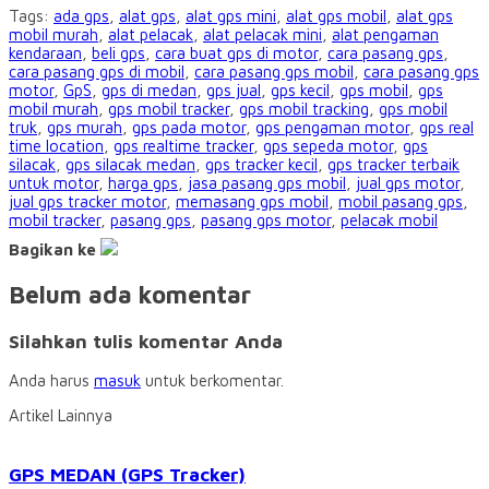
Tags:
ada gps
,
alat gps
,
alat gps mini
,
alat gps mobil
,
alat gps
mobil murah
,
alat pelacak
,
alat pelacak mini
,
alat pengaman
kendaraan
,
beli gps
,
cara buat gps di motor
,
cara pasang gps
,
cara pasang gps di mobil
,
cara pasang gps mobil
,
cara pasang gps
motor
,
GpS
,
gps di medan
,
gps jual
,
gps kecil
,
gps mobil
,
gps
mobil murah
,
gps mobil tracker
,
gps mobil tracking
,
gps mobil
truk
,
gps murah
,
gps pada motor
,
gps pengaman motor
,
gps real
time location
,
gps realtime tracker
,
gps sepeda motor
,
gps
silacak
,
gps silacak medan
,
gps tracker kecil
,
gps tracker terbaik
untuk motor
,
harga gps
,
jasa pasang gps mobil
,
jual gps motor
,
jual gps tracker motor
,
memasang gps mobil
,
mobil pasang gps
,
mobil tracker
,
pasang gps
,
pasang gps motor
,
pelacak mobil
Bagikan ke
Belum ada komentar
Silahkan tulis komentar Anda
Anda harus
masuk
untuk berkomentar.
Artikel Lainnya
GPS MEDAN (GPS Tracker)