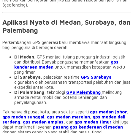
(geofencing).
Aplikasi Nyata di Medan, Surabaya, dan
Palembang
Perkembangan GPS generasi baru membawa manfaat langsung
bagi pengguna di berbagai daerah.
Di Medan
, GPS menjadi tulang punggung industri logistik
dan distribusi. Banyak pengusaha memanfaatkan
gps
kendaraan medan
untuk memastikan ketepatan waktu
pengiriman.
Di Surabaya
, pelacakan realtime
GPS Surabaya
digunakan oleh perusahaan transportasi pelabuhan dan jasa
ekspedisi antar kota.
Di Palembang
, teknologi
GPS Palembang
melindungi
armada rental mobil dari potensi kehilangan dan
penyalahgunaan.
Tak hanya di pusat kota, area sekitar seperti
gps medan johor
,
gps medan sunggal
,
gps medan marelan
,
gps medan deli
serdang
,
gps medan amplas
, dan
gps medan timur
kini juga
dapat menikmati layanan
pasang gps kendaraan di medan
dengan sistem canggih yang stabil dan presisi tinggi.