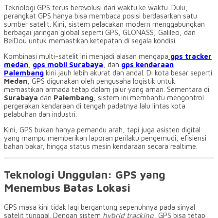
Teknologi GPS terus berevolusi dari waktu ke waktu. Dulu,
perangkat GPS hanya bisa membaca posisi berdasarkan satu
sumber satelit. Kini, sistem pelacakan modern menggabungkan
berbagai jaringan global seperti GPS, GLONASS, Galileo, dan
BeiDou untuk memastikan ketepatan di segala kondisi.
Kombinasi multi-satelit ini menjadi alasan mengapa
gps tracker
medan
,
gps mobil Surabaya
, dan
gps kendaraan
Palembang
kini jauh lebih akurat dan andal. Di kota besar seperti
Medan
, GPS digunakan oleh pengusaha logistik untuk
memastikan armada tetap dalam jalur yang aman. Sementara di
Surabaya
dan
Palembang
, sistem ini membantu mengontrol
pergerakan kendaraan di tengah padatnya lalu lintas kota
pelabuhan dan industri.
Kini, GPS bukan hanya pemandu arah, tapi juga asisten digital
yang mampu memberikan laporan perilaku pengemudi, efisiensi
bahan bakar, hingga status mesin kendaraan secara realtime.
Teknologi Unggulan: GPS yang
Menembus Batas Lokasi
GPS masa kini tidak lagi bergantung sepenuhnya pada sinyal
satelit tunggal. Dengan sistem
hybrid tracking
, GPS bisa tetap