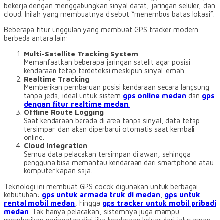
bekerja dengan menggabungkan sinyal darat, jaringan seluler, dan
cloud. Inilah yang membuatnya disebut “menembus batas lokasi”.
Beberapa fitur unggulan yang membuat GPS tracker modern
berbeda antara lain:
Multi-Satellite Tracking System
Memanfaatkan beberapa jaringan satelit agar posisi
kendaraan tetap terdeteksi meskipun sinyal lemah.
Realtime Tracking
Memberikan pembaruan posisi kendaraan secara langsung
tanpa jeda, ideal untuk sistem
gps online medan
dan
gps
dengan fitur realtime medan
.
Offline Route Logging
Saat kendaraan berada di area tanpa sinyal, data tetap
tersimpan dan akan diperbarui otomatis saat kembali
online.
Cloud Integration
Semua data pelacakan tersimpan di awan, sehingga
pengguna bisa memantau kendaraan dari smartphone atau
komputer kapan saja.
Teknologi ini membuat GPS cocok digunakan untuk berbagai
kebutuhan:
gps untuk armada truk di medan
,
gps untuk
rental mobil medan
, hingga
gps tracker untuk mobil pribadi
medan
. Tak hanya pelacakan, sistemnya juga mampu
memberikan peringatan dini jika kendaraan keluar dari jalur aman