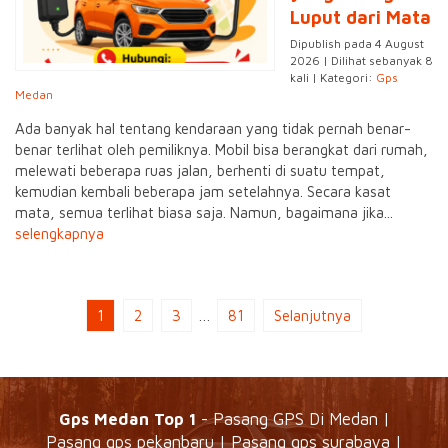
Luput dari Mata
Dipublish pada 4 August
2026 | Dilihat sebanyak 8
kali | Kategori:
Gps
Medan
Ada banyak hal tentang kendaraan yang tidak pernah benar-
benar terlihat oleh pemiliknya. Mobil bisa berangkat dari rumah,
melewati beberapa ruas jalan, berhenti di suatu tempat,
kemudian kembali beberapa jam setelahnya. Secara kasat
mata, semua terlihat biasa saja. Namun, bagaimana jika...
selengkapnya
1
2
3
…
81
Selanjutnya
Gps Medan Top 1
- Pasang GPS Di Medan |
Pasang gps pekanbaru | Pasang gps surabaya |