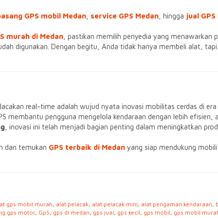
pasang GPS mobil Medan
,
service GPS Medan
, hingga
jual GPS
S murah di Medan
, pastikan memilih penyedia yang menawarkan pe
udah digunakan. Dengan begitu, Anda tidak hanya membeli alat, tap
cakan real-time adalah wujud nyata inovasi mobilitas cerdas di era di
 GPS membantu pengguna mengelola kendaraan dengan lebih efisien,
ng
, inovasi ini telah menjadi bagian penting dalam meningkatkan prod
ern dan temukan
GPS terbaik di Medan
yang siap mendukung mobili
lat gps mobil murah
,
alat pelacak
,
alat pelacak mini
,
alat pengaman kendaraan
,
ng gps motor
,
GpS
,
gps di medan
,
gps jual
,
gps kecil
,
gps mobil
,
gps mobil mura