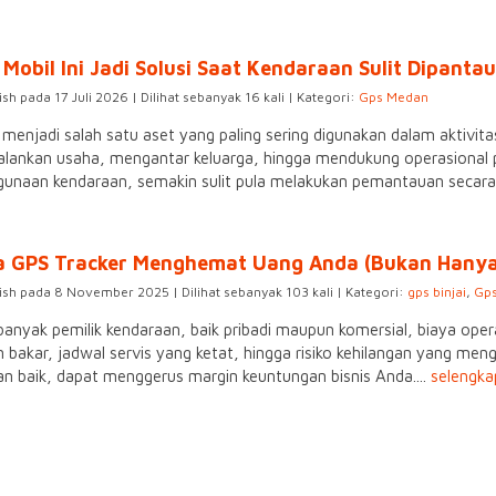
Mobil Ini Jadi Solusi Saat Kendaraan Sulit Dipantau
ish pada 17 Juli 2026 | Dilihat sebanyak 16 kali | Kategori:
Gps Medan
 menjadi salah satu aset yang paling sering digunakan dalam aktivitas
lankan usaha, mengantar keluarga, hingga mendukung operasional p
unaan kendaraan, semakin sulit pula melakukan pemantauan secara l
a GPS Tracker Menghemat Uang Anda (Bukan Hanya
ish pada 8 November 2025 | Dilihat sebanyak 103 kali | Kategori:
gps binjai
,
Gp
banyak pemilik kendaraan, baik pribadi maupun komersial, biaya opera
 bakar, jadwal servis yang ketat, hingga risiko kehilangan yang menga
n baik, dapat menggerus margin keuntungan bisnis Anda....
selengk