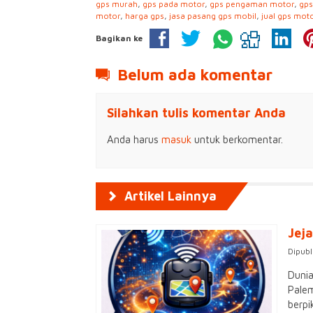
gps murah
,
gps pada motor
,
gps pengaman motor
,
gps
motor
,
harga gps
,
jasa pasang gps mobil
,
jual gps mot
Bagikan ke
Belum ada komentar
Silahkan tulis komentar Anda
Anda harus
masuk
untuk berkomentar.
Artikel Lainnya
Jej
Dipubl
Dunia
Palem
berpi