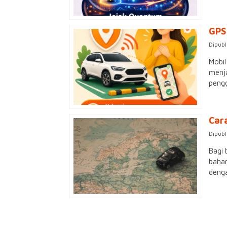
GPS 
Dipubl
Mobil
menja
pengg
Car
Dipubl
Bagi 
bahan
denga