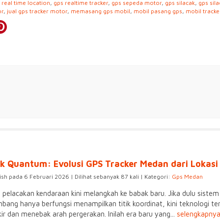
 real time location
,
gps realtime tracker
,
gps sepeda motor
,
gps silacak
,
gps sil
or
,
jual gps tracker motor
,
memasang gps mobil
,
mobil pasang gps
,
mobil tracke
ak Quantum: Evolusi GPS Tracker Medan dari Lokasi 
ish pada 6 Februari 2026 | Dilihat sebanyak 87 kali | Kategori:
Gps Medan
 pelacakan kendaraan kini melangkah ke babak baru. Jika dulu sist
bang hanya berfungsi menampilkan titik koordinat, kini teknologi te
kir dan menebak arah pergerakan. Inilah era baru yang...
selengkapny