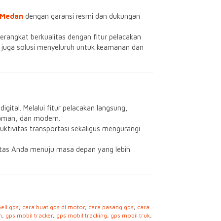
 Medan
dengan garansi resmi dan dukungan
rangkat berkualitas dengan fitur pelacakan
i juga solusi menyeluruh untuk keamanan dan
gital. Melalui fitur pelacakan langsung,
 aman, dan modern.
uktivitas transportasi sekaligus mengurangi
tas Anda menuju masa depan yang lebih
beli gps
,
cara buat gps di motor
,
cara pasang gps
,
cara
h
,
gps mobil tracker
,
gps mobil tracking
,
gps mobil truk
,