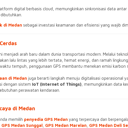
atform digital berbasis cloud, memungkinkan sinkronisasi data antar
dibutuhkan.
k di Medan
sebagai investasi keamanan dan efisiensi yang wajib dimilik
 Cerdas
ni menjadi arah baru dalam dunia transportasi modern. Melalui tekno
an lalu lintas yang lebih tertata, hemat energi, dan ramah lingkung
waktu tempuh, penggunaan GPS membantu menekan emisi karbon sek
aan di Medan
juga berarti langkah menuju digitalisasi operasional y
asi dengan sistem
IoT (Internet of Things)
, memungkinkan data ken
i kebutuhan perawatan kendaraan.
caya di Medan
Anda memilih
penyedia GPS Medan
yang terpercaya dan berpengala
,
GPS Medan Sunggal
,
GPS Medan Marelan
,
GPS Medan Deli S