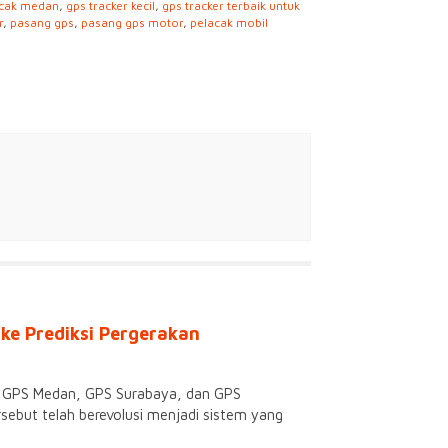
acak medan
,
gps tracker kecil
,
gps tracker terbaik untuk
r
,
pasang gps
,
pasang gps motor
,
pelacak mobil
ke Prediksi Pergerakan
em GPS Medan, GPS Surabaya, dan GPS
rsebut telah berevolusi menjadi sistem yang
a