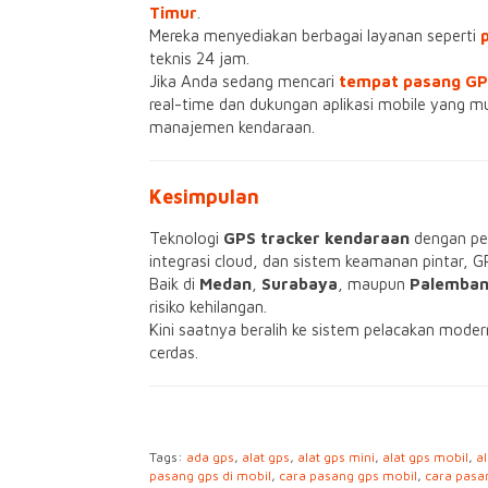
Timur
.
Mereka menyediakan berbagai layanan seperti
teknis 24 jam.
Jika Anda sedang mencari
tempat pasang GP
real-time dan dukungan aplikasi mobile yang m
manajemen kendaraan.
Kesimpulan
Teknologi
GPS tracker kendaraan
dengan pela
integrasi cloud, dan sistem keamanan pintar,
Baik di
Medan
,
Surabaya
, maupun
Palemba
risiko kehilangan.
Kini saatnya beralih ke sistem pelacakan mod
cerdas.
Tags:
ada gps
,
alat gps
,
alat gps mini
,
alat gps mobil
,
a
pasang gps di mobil
,
cara pasang gps mobil
,
cara pasa