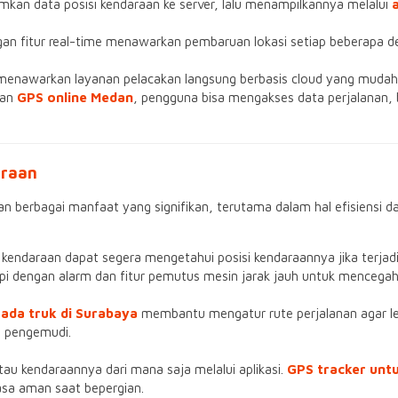
rimkan data posisi kendaraan ke server, lalu menampilkannya melalui
an fitur real-time menawarkan pembaruan lokasi setiap beberapa d
 menawarkan layanan pelacakan langsung berbasis cloud yang mudah d
gan
GPS online Medan
, pengguna bisa mengakses data perjalanan, 
araan
 berbagai manfaat yang signifikan, terutama dalam hal efisiensi 
k kendaraan dapat segera mengetahui posisi kendaraannya jika terjadi
pi dengan alarm dan fitur pemutus mesin jarak jauh untuk mencegah a
ada truk di Surabaya
membantu mengatur rute perjalanan agar le
ja pengemudi.
 kendaraannya dari mana saja melalui aplikasi.
GPS tracker untu
sa aman saat bepergian.