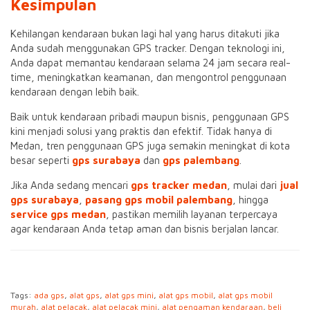
Kesimpulan
Kehilangan kendaraan bukan lagi hal yang harus ditakuti jika
Anda sudah menggunakan GPS tracker. Dengan teknologi ini,
Anda dapat memantau kendaraan selama 24 jam secara real-
time, meningkatkan keamanan, dan mengontrol penggunaan
kendaraan dengan lebih baik.
Baik untuk kendaraan pribadi maupun bisnis, penggunaan GPS
kini menjadi solusi yang praktis dan efektif. Tidak hanya di
Medan, tren penggunaan GPS juga semakin meningkat di kota
besar seperti
gps surabaya
dan
gps palembang
.
Jika Anda sedang mencari
gps tracker medan
, mulai dari
jual
gps surabaya
,
pasang gps mobil palembang
, hingga
service gps medan
, pastikan memilih layanan terpercaya
agar kendaraan Anda tetap aman dan bisnis berjalan lancar.
Tags:
ada gps
,
alat gps
,
alat gps mini
,
alat gps mobil
,
alat gps mobil
murah
,
alat pelacak
,
alat pelacak mini
,
alat pengaman kendaraan
,
beli