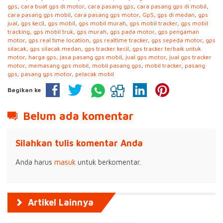
gps
,
cara buat gps di motor
,
cara pasang gps
,
cara pasang gps di mobil
,
cara pasang gps mobil
,
cara pasang gps motor
,
GpS
,
gps di medan
,
gps
jual
,
gps kecil
,
gps mobil
,
gps mobil murah
,
gps mobil tracker
,
gps mobil
tracking
,
gps mobil truk
,
gps murah
,
gps pada motor
,
gps pengaman
motor
,
gps real time location
,
gps realtime tracker
,
gps sepeda motor
,
gps
silacak
,
gps silacak medan
,
gps tracker kecil
,
gps tracker terbaik untuk
motor
,
harga gps
,
jasa pasang gps mobil
,
jual gps motor
,
jual gps tracker
motor
,
memasang gps mobil
,
mobil pasang gps
,
mobil tracker
,
pasang
gps
,
pasang gps motor
,
pelacak mobil
Bagikan ke
Belum ada komentar
Silahkan tulis komentar Anda
Anda harus
masuk
untuk berkomentar.
Artikel Lainnya