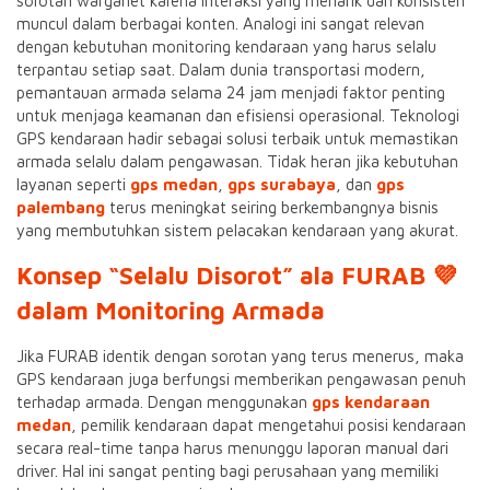
sorotan warganet karena interaksi yang menarik dan konsisten
muncul dalam berbagai konten. Analogi ini sangat relevan
dengan kebutuhan monitoring kendaraan yang harus selalu
terpantau setiap saat. Dalam dunia transportasi modern,
pemantauan armada selama 24 jam menjadi faktor penting
untuk menjaga keamanan dan efisiensi operasional. Teknologi
GPS kendaraan hadir sebagai solusi terbaik untuk memastikan
armada selalu dalam pengawasan. Tidak heran jika kebutuhan
layanan seperti
gps medan
,
gps surabaya
, dan
gps
palembang
terus meningkat seiring berkembangnya bisnis
yang membutuhkan sistem pelacakan kendaraan yang akurat.
Konsep “Selalu Disorot” ala FURAB 💜
dalam Monitoring Armada
Jika FURAB identik dengan sorotan yang terus menerus, maka
GPS kendaraan juga berfungsi memberikan pengawasan penuh
terhadap armada. Dengan menggunakan
gps kendaraan
medan
, pemilik kendaraan dapat mengetahui posisi kendaraan
secara real-time tanpa harus menunggu laporan manual dari
driver. Hal ini sangat penting bagi perusahaan yang memiliki