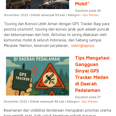
Mobil”
Dipublish pada 24
November 2025 | Dilihat sebanyak 89 kali | Kategori:
Gps Medan
Touring dan Konvoi Lebih Aman dengan GPS Tracker Bagi para
pecinta otomotif, touring dan konvoi jarak jauh adalah puncak
dari kebersamaan dan hobi. Aktivitas ini sering dilakukan oleh
komunitas mobil di seluruh Indonesia, dari Sabang sampai
Merauke. Namun, keseruan perjalanan...
selengkapnya
Tips Mengatasi
Gangguan
Sinyal GPS
Tracker Medan
di Daerah
Pedalaman
Dipublish pada 27
Desember 2025 | Dilihat sebanyak 88 kali | Kategori:
Gps Medan
Keamanan dan visibilitas kendaraan merupakan prioritas utama
bagi pemilik aset, baik untuk keperluan pribadi maupun