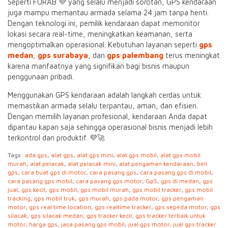
Seperti FURAB 💜 yang selalu menjadi sorotan, GPS kendaraan
juga mampu memantau armada selama 24 jam tanpa henti.
Dengan teknologi ini, pemilik kendaraan dapat memonitor
lokasi secara real-time, meningkatkan keamanan, serta
mengoptimalkan operasional. Kebutuhan layanan seperti
gps
medan
,
gps surabaya
, dan
gps palembang
terus meningkat
karena manfaatnya yang signifikan bagi bisnis maupun
penggunaan pribadi.
Menggunakan GPS kendaraan adalah langkah cerdas untuk
memastikan armada selalu terpantau, aman, dan efisien.
Dengan memilih layanan profesional, kendaraan Anda dapat
dipantau kapan saja sehingga operasional bisnis menjadi lebih
terkontrol dan produktif. 💜🚀
Tags:
ada gps
,
alat gps
,
alat gps mini
,
alat gps mobil
,
alat gps mobil
murah
,
alat pelacak
,
alat pelacak mini
,
alat pengaman kendaraan
,
beli
gps
,
cara buat gps di motor
,
cara pasang gps
,
cara pasang gps di mobil
,
cara pasang gps mobil
,
cara pasang gps motor
,
GpS
,
gps di medan
,
gps
jual
,
gps kecil
,
gps mobil
,
gps mobil murah
,
gps mobil tracker
,
gps mobil
tracking
,
gps mobil truk
,
gps murah
,
gps pada motor
,
gps pengaman
motor
,
gps real time location
,
gps realtime tracker
,
gps sepeda motor
,
gps
silacak
,
gps silacak medan
,
gps tracker kecil
,
gps tracker terbaik untuk
motor
,
harga gps
,
jasa pasang gps mobil
,
jual gps motor
,
jual gps tracker