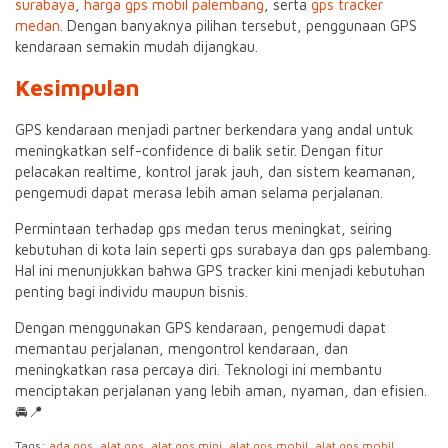
surabaya
,
harga gps mobil palembang
, serta
gps tracker
medan
. Dengan banyaknya pilihan tersebut, penggunaan GPS
kendaraan semakin mudah dijangkau.
Kesimpulan
GPS kendaraan menjadi partner berkendara yang andal untuk
meningkatkan self-confidence di balik setir. Dengan fitur
pelacakan realtime, kontrol jarak jauh, dan sistem keamanan,
pengemudi dapat merasa lebih aman selama perjalanan.
Permintaan terhadap gps medan terus meningkat, seiring
kebutuhan di kota lain seperti gps surabaya dan gps palembang.
Hal ini menunjukkan bahwa GPS tracker kini menjadi kebutuhan
penting bagi individu maupun bisnis.
Dengan menggunakan GPS kendaraan, pengemudi dapat
memantau perjalanan, mengontrol kendaraan, dan
meningkatkan rasa percaya diri. Teknologi ini membantu
menciptakan perjalanan yang lebih aman, nyaman, dan efisien.
🚘📍
Tags:
ada gps
,
alat gps
,
alat gps mini
,
alat gps mobil
,
alat gps mobil