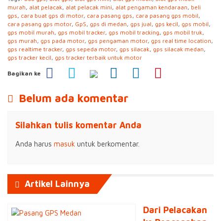
murah
,
alat pelacak
,
alat pelacak mini
,
alat pengaman kendaraan
,
beli
gps
,
cara buat gps di motor
,
cara pasang gps
,
cara pasang gps mobil
,
cara pasang gps motor
,
GpS
,
gps di medan
,
gps jual
,
gps kecil
,
gps mobil
,
gps mobil murah
,
gps mobil tracker
,
gps mobil tracking
,
gps mobil truk
,
gps murah
,
gps pada motor
,
gps pengaman motor
,
gps real time location
,
gps realtime tracker
,
gps sepeda motor
,
gps silacak
,
gps silacak medan
,
gps tracker kecil
,
gps tracker terbaik untuk motor
Bagikan ke
Belum ada komentar
Silahkan tulis komentar Anda
Anda harus
masuk
untuk berkomentar.
Artikel Lainnya
Dari Pelacakan