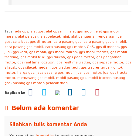
Tags:
ada gps
,
alat gps
,
alat gps mini
,
alat gps mobil
,
alat gps mobil
murah
,
alat pelacak
,
alat pelacak mini
,
alat pengaman kendaraan
,
beli
gps
,
cara buat gps di motor
,
cara pasang gps
,
cara pasang gps di mobil
,
cara pasang gps mobil
,
cara pasang gps motor
,
GpS
,
gps di medan
,
gps
jual
,
gps kecil
,
gps mobil
,
gps mobil murah
,
gps mobil tracker
,
gps mobil
tracking
,
gps mobil truk
,
gps murah
,
gps pada motor
,
gps pengaman
motor
,
gps real time location
,
gps realtime tracker
,
gps sepeda motor
,
gps
silacak
,
gps silacak medan
,
gps tracker kecil
,
gps tracker terbaik untuk
motor
,
harga gps
,
jasa pasang gps mobil
,
jual gps motor
,
jual gps tracker
motor
,
memasang gps mobil
,
mobil pasang gps
,
mobil tracker
,
pasang
gps
,
pasang gps motor
,
pelacak mobil
Bagikan ke
Belum ada komentar
Silahkan tulis komentar Anda
You must be
logged in
to post a comment.