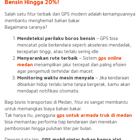
Bensin Hingga 20%!
Salah satu fitur terbaik dari GPS modern adalah kemampuannya
membantu menghemat bahan bakar.
Bagaimana caranya?
Mendeteksi perilaku boros bensin
– GPS bisa
mencatat pola berkendara seperti akselerasi mendadak,
kecepatan tinggi, atau terlalu sering idle.
Menyarankan rute terbaik
– Sistem
gps online
medan
menampilkan jalur tercepat dan paling efisien
agar pengemudi terhindar dari macet.
Monitoring waktu mesin menyala
– Jika kendaraan
dibiarkan hidup terlalu lama tanpa bergerak, kamu akan
mendapat notifikasi otomatis.
Bagi bisnis transportasi di Medan, fitur ini sangat membantu
untuk memangkas biaya bahan bakar.
Tak hanya itu, pengguna
gps untuk armada truk di medan
bisa memantau performa tiap kendaraan dan menekan
pemborosan hingga puluhan liter per bulan.
Dengan kata lain,
GPS mobil pintar bukan hanya alat