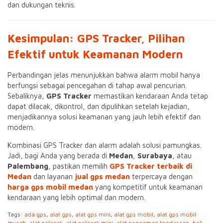
dan dukungan teknis.
Kesimpulan: GPS Tracker, Pilihan
Efektif untuk Keamanan Modern
Perbandingan jelas menunjukkan bahwa alarm mobil hanya
berfungsi sebagai pencegahan di tahap awal pencurian.
Sebaliknya,
GPS Tracker
memastikan kendaraan Anda tetap
dapat dilacak, dikontrol, dan dipulihkan setelah kejadian,
menjadikannya solusi keamanan yang jauh lebih efektif dan
modern.
Kombinasi GPS Tracker dan alarm adalah solusi pamungkas.
Jadi, bagi Anda yang berada di
Medan
,
Surabaya
, atau
Palembang
, pastikan memilih
GPS Tracker terbaik di
Medan
dan layanan
jual gps medan
terpercaya dengan
harga gps mobil medan
yang kompetitif untuk keamanan
kendaraan yang lebih optimal dan modern.
Tags:
ada gps
,
alat gps
,
alat gps mini
,
alat gps mobil
,
alat gps mobil
murah
,
alat pelacak
,
alat pelacak mini
,
alat pengaman kendaraan
,
beli