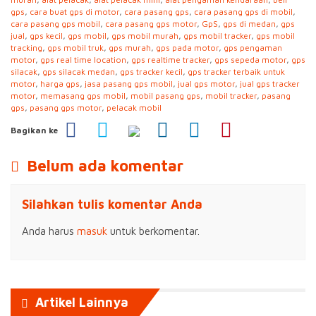
gps
,
cara buat gps di motor
,
cara pasang gps
,
cara pasang gps di mobil
,
cara pasang gps mobil
,
cara pasang gps motor
,
GpS
,
gps di medan
,
gps
jual
,
gps kecil
,
gps mobil
,
gps mobil murah
,
gps mobil tracker
,
gps mobil
tracking
,
gps mobil truk
,
gps murah
,
gps pada motor
,
gps pengaman
motor
,
gps real time location
,
gps realtime tracker
,
gps sepeda motor
,
gps
silacak
,
gps silacak medan
,
gps tracker kecil
,
gps tracker terbaik untuk
motor
,
harga gps
,
jasa pasang gps mobil
,
jual gps motor
,
jual gps tracker
motor
,
memasang gps mobil
,
mobil pasang gps
,
mobil tracker
,
pasang
gps
,
pasang gps motor
,
pelacak mobil
Bagikan ke
Belum ada komentar
Silahkan tulis komentar Anda
Anda harus
masuk
untuk berkomentar.
Artikel Lainnya