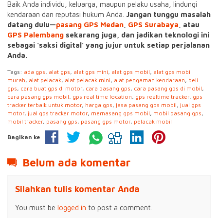
Baik Anda individu, keluarga, maupun pelaku usaha, lindungi
kendaraan dan reputasi hukum Anda.
Jangan tunggu masalah
datang dulu—
pasang GPS Medan
,
GPS Surabaya
, atau
GPS Palembang
sekarang juga, dan jadikan teknologi ini
sebagai ‘saksi digital’ yang jujur untuk setiap perjalanan
Anda.
Tags:
ada gps
,
alat gps
,
alat gps mini
,
alat gps mobil
,
alat gps mobil
murah
,
alat pelacak
,
alat pelacak mini
,
alat pengaman kendaraan
,
beli
gps
,
cara buat gps di motor
,
cara pasang gps
,
cara pasang gps di mobil
,
cara pasang gps mobil
,
gps real time location
,
gps realtime tracker
,
gps
tracker terbaik untuk motor
,
harga gps
,
jasa pasang gps mobil
,
jual gps
motor
,
jual gps tracker motor
,
memasang gps mobil
,
mobil pasang gps
,
mobil tracker
,
pasang gps
,
pasang gps motor
,
pelacak mobil
Bagikan ke
Belum ada komentar
Silahkan tulis komentar Anda
You must be
logged in
to post a comment.