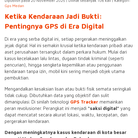
Dipublish pada 20 November 2025 | Dilihat sebanyak 108 kali | Kategori:
Gps Medan
Ketika Kendaraan Jadi Bukti:
Pentingnya GPS di Era Digital
Di era yang serba digital ini, setiap pergerakan meninggalkan
jejak digital. Hal ini semakin krusial ketika kendaraan pribadi atau
aset perusahaan tersangkut dalam perkara hukum. Mulai dari
kasus kecelakaan lalu lintas, dugaan tindak kriminal (seperti
pencurian), hingga sengketa kepemilikan atau penggunaan
kendaraan tanpa izin, mobil kini sering menjadi objek utama
pembuktian.
Mengandalkan kesaksian lisan atau bukti fisik semata seringkali
tidak cukup. Dibutuhkan data yang objektif dan sulit
dimanipulasi. Di sinilah teknologi
GPS Tracker
memainkan
peran revolusioner. Perangkat ini menjadi
“saksi digital”
yang
dapat mencatat secara akurat lokasi, waktu, kecepatan, dan
pergerakan kendaraan.
Dengan meningkatnya kasus kendaraan di kota besar