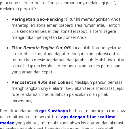
pencurian di era modern.
Fungsi keamanannya tidak lagi pasif,
melainkan proaktif:
Peringatan Geo-Fencing:
Fitur ini memungkinkan Anda
menetapkan zona aman (seperti area rumah atau kantor).
Jika kendaraan keluar dari zona tersebut,
sistem segera
mengirimkan peringatan ke ponsel Anda.
Fitur
Remote Engine Cut Off
:
Ini adalah fitur penyelamat.
Jika mobil dicuri,
Anda dapat menggunakan aplikasi untuk
mematikan mesin kendaraan dari jarak jauh.
Mobil tidak akan
bisa dihidupkan kembali,
memungkinkan proses pemulihan
yang aman dan cepat.
Pencatatan Rute dan Lokasi:
Meskipun pencuri berhasil
menghilangkan sinyal alarm,
GPS akan terus mencatat jejak
rute kendaraan,
memudahkan pelacakan oleh pihak
berwenang.
Pemilik kendaraan di
gps Surabaya
berhasil menemukan mobilnya
dalam hitungan jam berkat fitur
gps dengan fitur realtime
medan
yang akurat,
membuktikan bahwa kecepatan dan akurasi
pelacakan adalah kunci.
Keberhasilan pemulihan ini seringkali