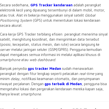
Secara sederhana,
GPS Tracker kendaraan
adalah perangkat
elektronik kecil yang dipasang tersembunyi di dalam mobil,
motor,
atau truk.
Alat ini bekerja menggunakan sinyal satelit
Global
Positioning System
(GPS) untuk menentukan lokasi kendaraan
secara akurat.
Cara kerja GPS Tracker terbilang efisien:
perangkat menerima sinyal
satelit,
menghitung koordinat,
dan mengirimkan data tersebut
(posisi,
kecepatan,
status mesin,
dan rute) secara langsung ke
server
melalui jaringan seluler (GSM/GPRS).
Pengguna kemudian
dapat mengakses semua informasi ini melalui aplikasi khusus di
smartphone
atau
web dashboard
.
Banyak penyedia
gps tracker Medan
sudah menawarkan
perangkat dengan fitur lengkap seperti pelacakan
real-time
yang
minim
delay
,
notifikasi keamanan otomatis,
dan penyimpanan
riwayat perjalanan.
Dengan
gps terbaik di Medan
,
pengguna bisa
mengetahui lokasi dan pergerakan kendaraan mereka kapan saja,
hanya lewat
smartphone
.