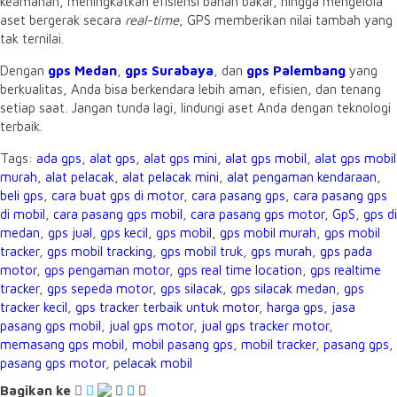
keamanan, meningkatkan efisiensi bahan bakar, hingga mengelola
aset bergerak secara
real-time
, GPS memberikan nilai tambah yang
tak ternilai.
Dengan
gps Medan
,
gps Surabaya
, dan
gps Palembang
yang
berkualitas, Anda bisa berkendara lebih aman, efisien, dan tenang
setiap saat. Jangan tunda lagi, lindungi aset Anda dengan teknologi
terbaik.
Tags:
ada gps
,
alat gps
,
alat gps mini
,
alat gps mobil
,
alat gps mobil
murah
,
alat pelacak
,
alat pelacak mini
,
alat pengaman kendaraan
,
beli gps
,
cara buat gps di motor
,
cara pasang gps
,
cara pasang gps
di mobil
,
cara pasang gps mobil
,
cara pasang gps motor
,
GpS
,
gps di
medan
,
gps jual
,
gps kecil
,
gps mobil
,
gps mobil murah
,
gps mobil
tracker
,
gps mobil tracking
,
gps mobil truk
,
gps murah
,
gps pada
motor
,
gps pengaman motor
,
gps real time location
,
gps realtime
tracker
,
gps sepeda motor
,
gps silacak
,
gps silacak medan
,
gps
tracker kecil
,
gps tracker terbaik untuk motor
,
harga gps
,
jasa
pasang gps mobil
,
jual gps motor
,
jual gps tracker motor
,
memasang gps mobil
,
mobil pasang gps
,
mobil tracker
,
pasang gps
,
pasang gps motor
,
pelacak mobil
Bagikan ke