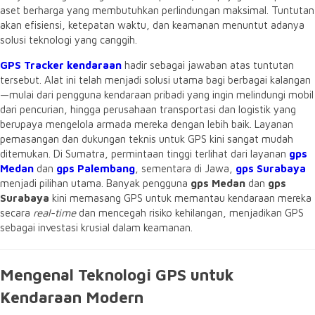
aset berharga yang membutuhkan perlindungan maksimal.
Tuntutan
akan efisiensi,
ketepatan waktu,
dan keamanan menuntut adanya
solusi teknologi yang canggih.
GPS Tracker kendaraan
hadir sebagai jawaban atas tuntutan
tersebut.
Alat ini telah menjadi solusi utama bagi berbagai kalangan
—mulai dari pengguna kendaraan pribadi yang ingin melindungi mobil
dari pencurian,
hingga perusahaan transportasi dan logistik yang
berupaya mengelola armada mereka dengan lebih baik.
Layanan
pemasangan dan dukungan teknis untuk GPS kini sangat mudah
ditemukan.
Di Sumatra,
permintaan tinggi terlihat dari layanan
gps
Medan
dan
gps Palembang
,
sementara di Jawa,
gps Surabaya
menjadi pilihan utama.
Banyak pengguna
gps Medan
dan
gps
Surabaya
kini memasang GPS untuk memantau kendaraan mereka
secara
real-time
dan mencegah risiko kehilangan,
menjadikan GPS
sebagai investasi krusial dalam keamanan.
Mengenal Teknologi GPS untuk
Kendaraan Modern