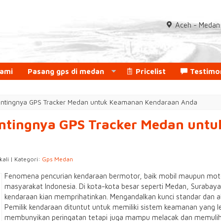
Aceh - Medan 
Kami
Pasang gps di medan
Pricelist
Testimo
Pentingnya GPS Tracker Medan untuk Keamanan Kendaraan Anda
entingnya GPS Tracker Medan un
ali | Kategori:
Gps Medan
Fenomena pencurian kendaraan bermotor, baik mobil maupun moto
masyarakat Indonesia. Di kota-kota besar seperti Medan, Surabaya
kendaraan kian memprihatinkan. Mengandalkan kunci standar dan alar
Pemilik kendaraan dituntut untuk memiliki sistem keamanan yang leb
membunyikan peringatan tetapi juga mampu melacak dan memulih