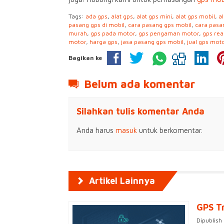
Tags:
ada gps
,
alat gps
,
alat gps mini
,
alat gps mobil
,
a
pasang gps di mobil
,
cara pasang gps mobil
,
cara pasa
murah
,
gps pada motor
,
gps pengaman motor
,
gps rea
motor
,
harga gps
,
jasa pasang gps mobil
,
jual gps mot
Bagikan ke
Belum ada komentar
Silahkan tulis komentar Anda
Anda harus
masuk
untuk berkomentar.
Artikel Lainnya
GPS T
Dipublish