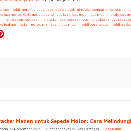
lat gps mobil murah
,
alat pelacak
,
alat pelacak mini
,
alat pengaman kendaraan
,
ng gps motor
,
GpS
,
gps alat berat
,
gps kecil
,
gps mobil
,
gps mobil murah
,
gps mo
l time location
,
gps realtime tracker
,
gps sepeda motor
,
gps silacak
,
gps silacak
or
,
jual gps tracker motor
,
memasang gps mobil
,
mobil pasang gps
,
mobil tracke
racker Medan untuk Sepeda Motor: Cara Melindungi
 pada 29 November 2025 | Dilihat sebanyak 98 kali | Kategori:
Gps Medan