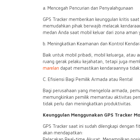
a. Mencegah Pencurian dan Penyalahgunaan
GPS Tracker memberikan keunggulan kritis saat
memudahkan pihak berwajib melacak kendaraan ya
medan Anda saat mobil keluar dari zona aman ya
b. Meningkatkan Keamanan dan Kontrol Kenda
Baik untuk mobil pribadi, mobil keluarga, ata
ruang gerak pelaku kejahatan, tetapi juga membe
marelan
dapat memastikan kendaraannya tidak 
C. Efisiensi Bagi Pemilik Armada atau Rental
Bagi perusahaan yang mengelola armada, pemas
memungkinkan pemilik memantau aktivitas peng
tidak perlu dan meningkatkan produktivitas.
Keunggulan Menggunakan GPS Tracker M
GPS Tracker saat ini sudah dilengkapi dengan f
akan mendapatkan:
Pelacakan Real-time Akurat: Menampilkan posis