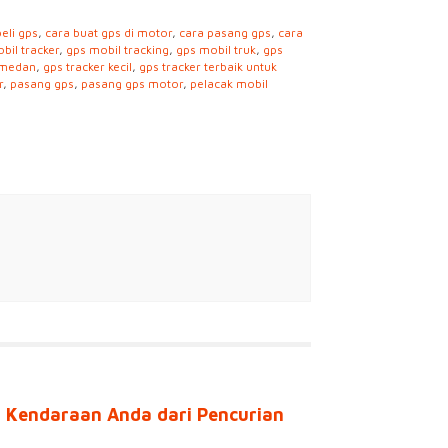
beli gps
,
cara buat gps di motor
,
cara pasang gps
,
cara
bil tracker
,
gps mobil tracking
,
gps mobil truk
,
gps
 medan
,
gps tracker kecil
,
gps tracker terbaik untuk
r
,
pasang gps
,
pasang gps motor
,
pelacak mobil
 Kendaraan Anda dari Pencurian