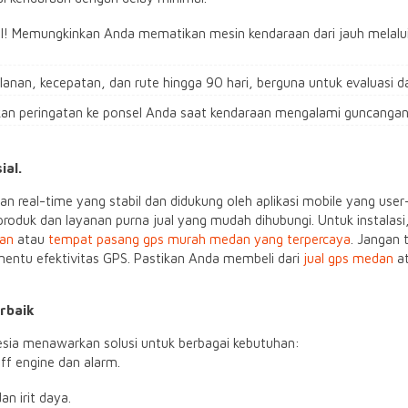
ital! Memungkinkan Anda mematikan mesin kendaraan dari jauh melalu
anan, kecepatan, dan rute hingga 90 hari, berguna untuk evaluasi da
n peringatan ke ponsel Anda saat kendaraan mengalami guncangan y
ial.
an real-time yang stabil dan didukung oleh aplikasi mobile yang user
produk dan layanan purna jual yang mudah dihubungi. Untuk instala
dan
atau
tempat pasang gps murah medan yang terpercaya
. Jangan 
enentu efektivitas GPS. Pastikan Anda membeli dari
jual gps medan
a
rbaik
sia menawarkan solusi untuk berbagai kebutuhan:
ff engine dan alarm.
an irit daya.