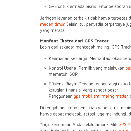
GPS untuk armada bisnis: Fitur pelaporan 
Jaringan layanan terbaik tidak hanya terbatas 
medan timur
. Selain itu, penyedia terpercaya
yang merata.
Manfaat Ekstra dari GPS Tracer
Lebih dari sekadar mencegah maling, GPS Tra
Keamanan Keluarga: Memantau lokasi kend
Kontrol Usaha: Pemilik yang melakukan
pa
mematuhi SOP.
Efisiensi Biaya: Dengan mengurangi risiko
kerugian finansial yang sangat besar.
Penggunaan
gps mobil anti maling medan
d
Di tengah ancaman pencurian yang terus meningk
hanya dapat melacak, tetapi juga melindungi,
“Ingin kendaraan Anda selalu aman? Pilih
GPS M
juga! Hubungi kami untuk pemasangan
gps mob