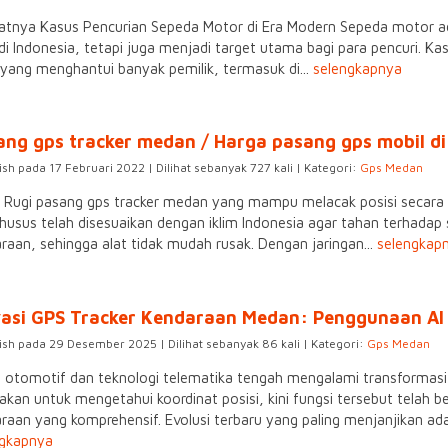
tnya Kasus Pencurian Sepeda Motor di Era Modern Sepeda motor adal
di Indonesia, tetapi juga menjadi target utama bagi para pencuri. 
ang menghantui banyak pemilik, termasuk di...
selengkapnya
ang gps tracker medan / Harga pasang gps mobil d
ish pada 17 Februari 2022 | Dilihat sebanyak 727 kali | Kategori:
Gps Medan
 Rugi pasang gps tracker medan yang mampu melacak posisi secara 
husus telah disesuaikan dengan iklim Indonesia agar tahan terhada
raan, sehingga alat tidak mudah rusak. Dengan jaringan...
selengkap
vasi GPS Tracker Kendaraan Medan: Penggunaan AI 
ish pada 29 Desember 2025 | Dilihat sebanyak 86 kali | Kategori:
Gps Medan
 otomotif dan teknologi telematika tengah mengalami transformasi 
akan untuk mengetahui koordinat posisi, kini fungsi tersebut tela
raan yang komprehensif. Evolusi terbaru yang paling menjanjikan adalah 
ngkapnya