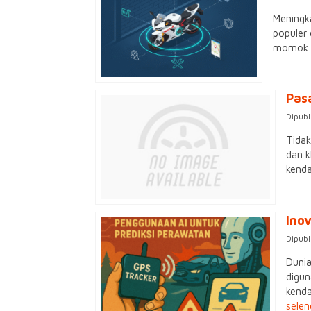
Meningka
populer 
momok y
Pas
Dipubl
Tidak
dan k
kenda
Ino
Dipubl
Dunia
digun
kenda
sele