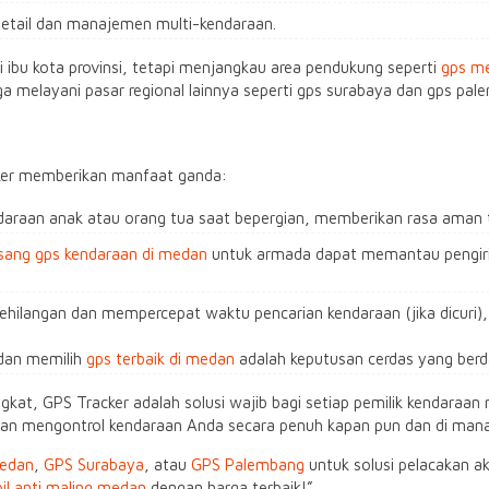
detail dan manajemen multi-kendaraan.
di ibu kota provinsi, tetapi menjangkau area pendukung seperti
gps me
 juga melayani pasar regional lainnya seperti gps surabaya dan gps
cker memberikan manfaat ganda:
araan anak atau orang tua saat bepergian, memberikan rasa aman
sang gps kendaraan di medan
untuk armada dapat memantau pengir
 kehilangan dan mempercepat waktu pencarian kendaraan (jika dicuri
an memilih
gps terbaik di medan
adalah keputusan cerdas yang ber
at, GPS Tracker adalah solusi wajib bagi setiap pemilik kendaraan 
 dan mengontrol kendaraan Anda secara penuh kapan pun dan di mana
edan
,
GPS Surabaya
, atau
GPS Palembang
untuk solusi pelacakan ak
il anti maling medan
dengan harga terbaik!”