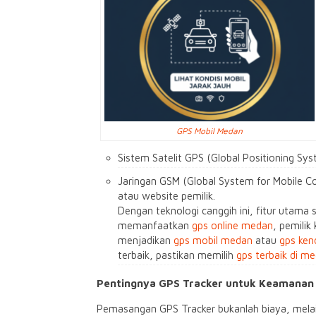
GPS Mobil Medan
Sistem Satelit GPS (Global Positioning Sys
Jaringan GSM (Global System for Mobile Co
atau website pemilik.
Dengan teknologi canggih ini, fitur utama
memanfaatkan
gps online medan
, pemili
menjadikan
gps mobil medan
atau
gps ke
terbaik, pastikan memilih
gps terbaik di m
Pentingnya GPS Tracker untuk Keamanan
Pemasangan GPS Tracker bukanlah biaya, melain