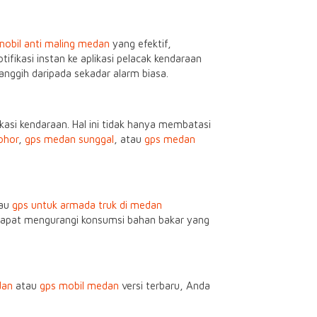
mobil anti maling medan
yang efektif,
fikasi instan ke aplikasi pelacak kendaraan
anggih daripada sekadar alarm biasa.
asi kendaraan. Hal ini tidak hanya membatasi
ohor
,
gps medan sunggal
, atau
gps medan
au
gps untuk armada truk di medan
 dapat mengurangi konsumsi bahan bakar yang
dan
atau
gps mobil medan
versi terbaru, Anda