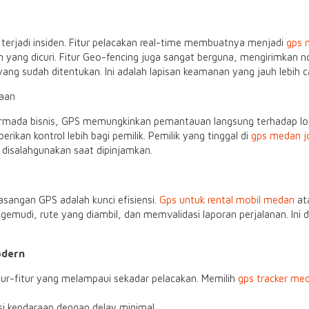
 terjadi insiden. Fitur pelacakan real-time membuatnya menjadi
gps 
ng dicuri. Fitur Geo-fencing juga sangat berguna, mengirimkan noti
ng sudah ditentukan. Ini adalah lapisan keamanan yang jauh lebih c
raan
u armada bisnis, GPS memungkinkan pemantauan langsung terhadap lok
rikan kontrol lebih bagi pemilik. Pemilik yang tinggal di
gps medan j
disalahgunakan saat dipinjamkan.
angan GPS adalah kunci efisiensi.
Gps untuk rental mobil medan
at
emudi, rute yang diambil, dan memvalidasi laporan perjalanan. Ini
odern
itur-fitur yang melampaui sekadar pelacakan. Memilih
gps tracker me
i kendaraan dengan delay minimal.