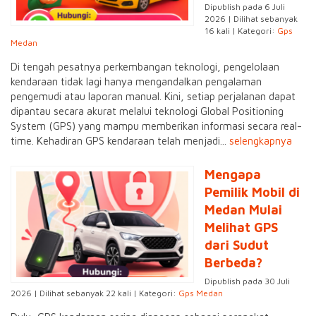
Dipublish pada 6 Juli
2026 | Dilihat sebanyak
16 kali | Kategori:
Gps
Medan
Di tengah pesatnya perkembangan teknologi, pengelolaan
kendaraan tidak lagi hanya mengandalkan pengalaman
pengemudi atau laporan manual. Kini, setiap perjalanan dapat
dipantau secara akurat melalui teknologi Global Positioning
System (GPS) yang mampu memberikan informasi secara real-
time. Kehadiran GPS kendaraan telah menjadi...
selengkapnya
Mengapa
Pemilik Mobil di
Medan Mulai
Melihat GPS
dari Sudut
Berbeda?
Dipublish pada 30 Juli
2026 | Dilihat sebanyak 22 kali | Kategori:
Gps Medan