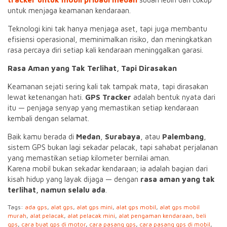
untuk menjaga keamanan kendaraan.
Teknologi kini tak hanya menjaga aset, tapi juga membantu
efisiensi operasional, meminimalkan risiko, dan meningkatkan
rasa percaya diri setiap kali kendaraan meninggalkan garasi.
Rasa Aman yang Tak Terlihat, Tapi Dirasakan
Keamanan sejati sering kali tak tampak mata, tapi dirasakan
lewat ketenangan hati.
GPS Tracker
adalah bentuk nyata dari
itu — penjaga senyap yang memastikan setiap kendaraan
kembali dengan selamat.
Baik kamu berada di
Medan
,
Surabaya
, atau
Palembang
,
sistem GPS bukan lagi sekadar pelacak, tapi sahabat perjalanan
yang memastikan setiap kilometer bernilai aman.
Karena mobil bukan sekadar kendaraan; ia adalah bagian dari
kisah hidup yang layak dijaga — dengan
rasa aman yang tak
terlihat, namun selalu ada
.
Tags:
ada gps
,
alat gps
,
alat gps mini
,
alat gps mobil
,
alat gps mobil
murah
,
alat pelacak
,
alat pelacak mini
,
alat pengaman kendaraan
,
beli
gps
,
cara buat gps di motor
,
cara pasang gps
,
cara pasang gps di mobil
,