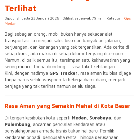
Terlihat
Dipublish pada 23 Januari 2026 | Dilihat sebanyak 79 kali | Kategori:
Gps
Medan
Bagi sebagian orang, mobil bukan hanya sekadar alat
transportasi. Ia menjadi saksi bisu dari banyak perjalanan,
perjuangan, dan kenangan yang tak tergantikan. Ada cerita di
setiap kursi, ada makna di setiap kilometer yang ditempuh.
Namun, di balik semua itu, tersimpan satu kekhawatiran yang
sering muncul tanpa diundang — rasa takut kehilangan.
Kini, dengan hadirnya
GPS Tracker
, rasa aman itu bisa dijaga
tanpa harus selalu waspada. Ia bekerja diam-diam, menjadi
penjaga yang tak terlihat namun selalu siaga.
Rasa Aman yang Semakin Mahal di Kota Besar
Di tengah kesibukan kota seperti
Medan
,
Surabaya
, dan
Palembang
, ancaman pencurian kendaraan atau
penyalahgunaan armada bisnis bukan hal baru. Pemilik
kendaraan pribadi, pengusaha rental, hingga perusahaan