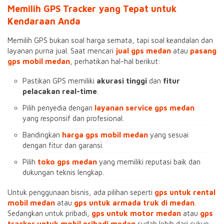
Memilih GPS Tracker yang Tepat untuk
Kendaraan Anda
Memilih GPS bukan soal harga semata, tapi soal keandalan dan
layanan purna jual. Saat mencari
jual gps medan
atau
pasang
gps mobil medan
, perhatikan hal-hal berikut:
Pastikan GPS memiliki
akurasi tinggi
dan
fitur
pelacakan real-time
.
Pilih penyedia dengan
layanan service gps medan
yang responsif dan profesional.
Bandingkan
harga gps mobil medan
yang sesuai
dengan fitur dan garansi.
Pilih
toko gps medan
yang memiliki reputasi baik dan
dukungan teknis lengkap.
Untuk penggunaan bisnis, ada pilihan seperti
gps untuk rental
mobil medan
atau
gps untuk armada truk di medan
.
Sedangkan untuk pribadi,
gps untuk motor medan
atau
gps
tracker untuk mobil pribadi medan
sudah lebih dari cukup