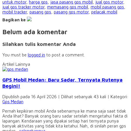
untuk motor
,
harga gps
,
jasa pasang gps mobil
,
jual gps motor
,
jual gps tracker motor
,
memasang gps mobil
,
mobil pasang gps
,
mobil tracker
,
pasang gps
,
pasang gps motor
,
pelacak mobil
Bagikan ke
Belum ada komentar
Silahkan tulis komentar Anda
You must be
logged in
to post a comment.
Artikel Lainnya
GPS Mobil Medan: Baru Sadar, Ternyata Rutenya
Begini!
Dipublish pada 16 April 2026 | Dilihat sebanyak 43 kali | Kategori:
Gps Medan
Pernah kepikiran mobil Anda sebenarnya ke mana saja saat tidak
Anda lihat? Banyak orang baru sadar setelah mengetahui fakta di
lapangan. Kendaraan yang dipakai setiap hari ternyata punya
banyak aktivitas yang tidak kita ketahui. Nah, di sinilah peran gps
medan...
selengkapnya