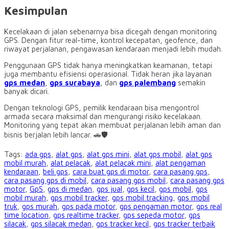
Kesimpulan
Kecelakaan di jalan sebenarnya bisa dicegah dengan monitoring
GPS. Dengan fitur real-time, kontrol kecepatan, geofence, dan
riwayat perjalanan, pengawasan kendaraan menjadi lebih mudah.
Penggunaan GPS tidak hanya meningkatkan keamanan, tetapi
juga membantu efisiensi operasional. Tidak heran jika layanan
gps medan
,
gps surabaya
, dan
gps palembang
semakin
banyak dicari.
Dengan teknologi GPS, pemilik kendaraan bisa mengontrol
armada secara maksimal dan mengurangi risiko kecelakaan.
Monitoring yang tepat akan membuat perjalanan lebih aman dan
bisnis berjalan lebih lancar. 🚗🛡️
Tags:
ada gps
,
alat gps
,
alat gps mini
,
alat gps mobil
,
alat gps
mobil murah
,
alat pelacak
,
alat pelacak mini
,
alat pengaman
kendaraan
,
beli gps
,
cara buat gps di motor
,
cara pasang gps
,
cara pasang gps di mobil
,
cara pasang gps mobil
,
cara pasang gps
motor
,
GpS
,
gps di medan
,
gps jual
,
gps kecil
,
gps mobil
,
gps
mobil murah
,
gps mobil tracker
,
gps mobil tracking
,
gps mobil
truk
,
gps murah
,
gps pada motor
,
gps pengaman motor
,
gps real
time location
,
gps realtime tracker
,
gps sepeda motor
,
gps
silacak
,
gps silacak medan
,
gps tracker kecil
,
gps tracker terbaik