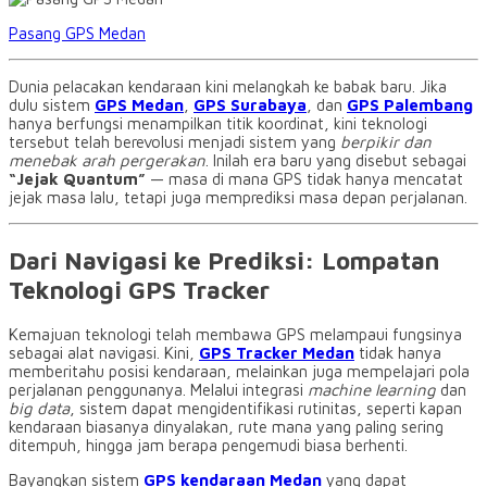
Pasang GPS Medan
Dunia pelacakan kendaraan kini melangkah ke babak baru. Jika
dulu sistem
GPS Medan
,
GPS Surabaya
, dan
GPS Palembang
hanya berfungsi menampilkan titik koordinat, kini teknologi
tersebut telah berevolusi menjadi sistem yang
berpikir dan
menebak arah pergerakan
. Inilah era baru yang disebut sebagai
“Jejak Quantum”
— masa di mana GPS tidak hanya mencatat
jejak masa lalu, tetapi juga memprediksi masa depan perjalanan.
Dari Navigasi ke Prediksi: Lompatan
Teknologi GPS Tracker
Kemajuan teknologi telah membawa GPS melampaui fungsinya
sebagai alat navigasi. Kini,
GPS Tracker Medan
tidak hanya
memberitahu posisi kendaraan, melainkan juga mempelajari pola
perjalanan penggunanya. Melalui integrasi
machine learning
dan
big data
, sistem dapat mengidentifikasi rutinitas, seperti kapan
kendaraan biasanya dinyalakan, rute mana yang paling sering
ditempuh, hingga jam berapa pengemudi biasa berhenti.
Bayangkan sistem
GPS kendaraan Medan
yang dapat