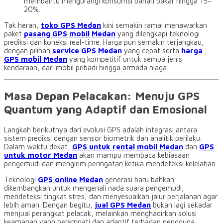
membantu mengurangi konsumsi bahan bakar hingga 15–
20%.
Tak heran,
toko GPS Medan
kini semakin ramai menawarkan
paket
pasang GPS mobil Medan
yang dilengkapi teknologi
prediksi dan koneksi real-time. Harga pun semakin terjangkau,
dengan pilihan
service GPS Medan
yang cepat serta
harga
GPS mobil Medan
yang kompetitif untuk semua jenis
kendaraan, dari mobil pribadi hingga armada niaga.
Masa Depan Pelacakan: Menuju GPS
Quantum yang Adaptif dan Emosional
Langkah berikutnya dari evolusi GPS adalah integrasi antara
sistem prediksi dengan sensor biometrik dan analitik perilaku.
Dalam waktu dekat,
GPS untuk rental mobil Medan
dan
GPS
untuk motor Medan
akan mampu membaca kebiasaan
pengemudi dan mengirim peringatan ketika mendeteksi kelelahan.
Teknologi
GPS online Medan
generasi baru bahkan
dikembangkan untuk mengenali nada suara pengemudi,
mendeteksi tingkat stres, dan menyesuaikan jalur perjalanan agar
lebih aman. Dengan begitu,
jual GPS Medan
bukan lagi sekadar
menjual perangkat pelacak, melainkan menghadirkan solusi
keamanan yang berempati dan adaptif terhadap pengguna.