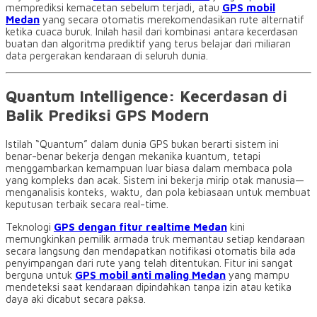
memprediksi kemacetan sebelum terjadi, atau
GPS mobil
Medan
yang secara otomatis merekomendasikan rute alternatif
ketika cuaca buruk. Inilah hasil dari kombinasi antara kecerdasan
buatan dan algoritma prediktif yang terus belajar dari miliaran
data pergerakan kendaraan di seluruh dunia.
Quantum Intelligence: Kecerdasan di
Balik Prediksi GPS Modern
Istilah “Quantum” dalam dunia GPS bukan berarti sistem ini
benar-benar bekerja dengan mekanika kuantum, tetapi
menggambarkan kemampuan luar biasa dalam membaca pola
yang kompleks dan acak. Sistem ini bekerja mirip otak manusia—
menganalisis konteks, waktu, dan pola kebiasaan untuk membuat
keputusan terbaik secara real-time.
Teknologi
GPS dengan fitur realtime Medan
kini
memungkinkan pemilik armada truk memantau setiap kendaraan
secara langsung dan mendapatkan notifikasi otomatis bila ada
penyimpangan dari rute yang telah ditentukan. Fitur ini sangat
berguna untuk
GPS mobil anti maling Medan
yang mampu
mendeteksi saat kendaraan dipindahkan tanpa izin atau ketika
daya aki dicabut secara paksa.