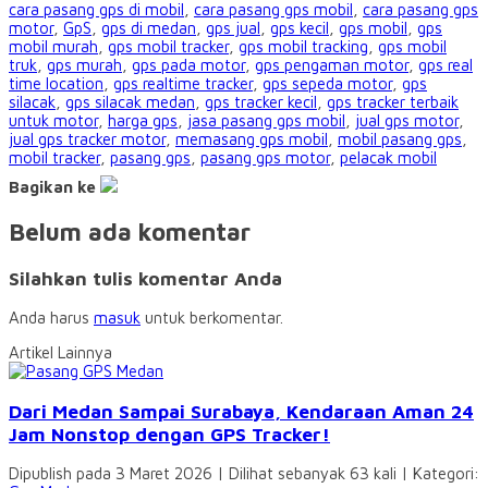
cara pasang gps di mobil
,
cara pasang gps mobil
,
cara pasang gps
motor
,
GpS
,
gps di medan
,
gps jual
,
gps kecil
,
gps mobil
,
gps
mobil murah
,
gps mobil tracker
,
gps mobil tracking
,
gps mobil
truk
,
gps murah
,
gps pada motor
,
gps pengaman motor
,
gps real
time location
,
gps realtime tracker
,
gps sepeda motor
,
gps
silacak
,
gps silacak medan
,
gps tracker kecil
,
gps tracker terbaik
untuk motor
,
harga gps
,
jasa pasang gps mobil
,
jual gps motor
,
jual gps tracker motor
,
memasang gps mobil
,
mobil pasang gps
,
mobil tracker
,
pasang gps
,
pasang gps motor
,
pelacak mobil
Bagikan ke
Belum ada komentar
Silahkan tulis komentar Anda
Anda harus
masuk
untuk berkomentar.
Artikel Lainnya
Dari Medan Sampai Surabaya, Kendaraan Aman 24
Jam Nonstop dengan GPS Tracker!
Dipublish pada 3 Maret 2026 | Dilihat sebanyak 63 kali | Kategori: