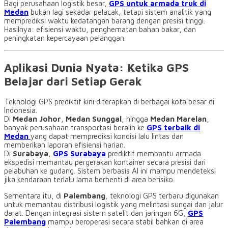
Bagi perusahaan logistik besar,
GPS untuk armada truk di
Medan
bukan lagi sekadar pelacak, tetapi sistem analitik yang
memprediksi waktu kedatangan barang dengan presisi tinggi.
Hasilnya: efisiensi waktu, penghematan bahan bakar, dan
peningkatan kepercayaan pelanggan.
Aplikasi Dunia Nyata: Ketika GPS
Belajar dari Setiap Gerak
Teknologi GPS prediktif kini diterapkan di berbagai kota besar di
Indonesia.
Di
Medan Johor
,
Medan Sunggal
, hingga
Medan Marelan
,
banyak perusahaan transportasi beralih ke
GPS terbaik di
Medan
yang dapat memprediksi kondisi lalu lintas dan
memberikan laporan efisiensi harian.
Di
Surabaya
,
GPS Surabaya
prediktif membantu armada
ekspedisi memantau pergerakan kontainer secara presisi dari
pelabuhan ke gudang. Sistem berbasis AI ini mampu mendeteksi
jika kendaraan terlalu lama berhenti di area berisiko.
Sementara itu, di
Palembang
, teknologi GPS terbaru digunakan
untuk memantau distribusi logistik yang melintasi sungai dan jalur
darat. Dengan integrasi sistem satelit dan jaringan 6G,
GPS
Palembang
mampu beroperasi secara stabil bahkan di area