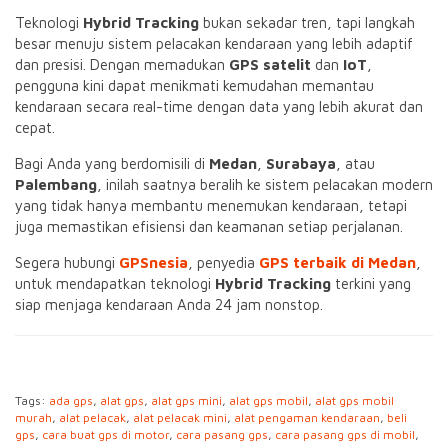
Teknologi
Hybrid Tracking
bukan sekadar tren, tapi langkah
besar menuju sistem pelacakan kendaraan yang lebih adaptif
dan presisi. Dengan memadukan
GPS satelit
dan
IoT
,
pengguna kini dapat menikmati kemudahan memantau
kendaraan secara real-time dengan data yang lebih akurat dan
cepat.
Bagi Anda yang berdomisili di
Medan
,
Surabaya
, atau
Palembang
, inilah saatnya beralih ke sistem pelacakan modern
yang tidak hanya membantu menemukan kendaraan, tetapi
juga memastikan efisiensi dan keamanan setiap perjalanan.
Segera hubungi
GPSnesia
, penyedia
GPS terbaik di Medan
,
untuk mendapatkan teknologi
Hybrid Tracking
terkini yang
siap menjaga kendaraan Anda 24 jam nonstop.
Tags:
ada gps
,
alat gps
,
alat gps mini
,
alat gps mobil
,
alat gps mobil
murah
,
alat pelacak
,
alat pelacak mini
,
alat pengaman kendaraan
,
beli
gps
,
cara buat gps di motor
,
cara pasang gps
,
cara pasang gps di mobil
,