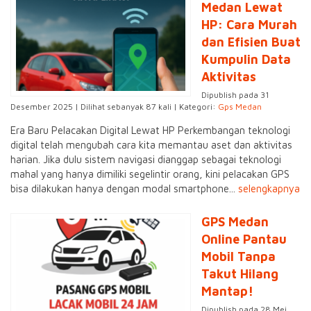
Medan Lewat
HP: Cara Murah
dan Efisien Buat
Kumpulin Data
Aktivitas
Dipublish pada 31
Desember 2025 | Dilihat sebanyak 87 kali | Kategori:
Gps Medan
Era Baru Pelacakan Digital Lewat HP Perkembangan teknologi
digital telah mengubah cara kita memantau aset dan aktivitas
harian. Jika dulu sistem navigasi dianggap sebagai teknologi
mahal yang hanya dimiliki segelintir orang, kini pelacakan GPS
bisa dilakukan hanya dengan modal smartphone...
selengkapnya
GPS Medan
Online Pantau
Mobil Tanpa
Takut Hilang
Mantap!
Dipublish pada 28 Mei