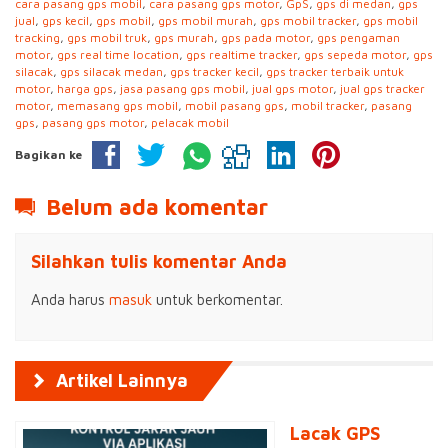
cara pasang gps mobil
,
cara pasang gps motor
,
GpS
,
gps di medan
,
gps
jual
,
gps kecil
,
gps mobil
,
gps mobil murah
,
gps mobil tracker
,
gps mobil
tracking
,
gps mobil truk
,
gps murah
,
gps pada motor
,
gps pengaman
motor
,
gps real time location
,
gps realtime tracker
,
gps sepeda motor
,
gps
silacak
,
gps silacak medan
,
gps tracker kecil
,
gps tracker terbaik untuk
motor
,
harga gps
,
jasa pasang gps mobil
,
jual gps motor
,
jual gps tracker
motor
,
memasang gps mobil
,
mobil pasang gps
,
mobil tracker
,
pasang
gps
,
pasang gps motor
,
pelacak mobil
Bagikan ke
Belum ada komentar
Silahkan tulis komentar Anda
Anda harus
masuk
untuk berkomentar.
Artikel Lainnya
Lacak GPS