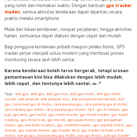
yang rumit dan memakan waktu. Dengan bantuan
gps tracker
medan
, semua aktivitas kendaraan dapat dipantau secara
praktis melalui smartphone.
Mulai dari lokasi kendaraan, riwayat perjalanan, hingga aktivitas
harian, semuanya dapat diakses dengan cepat dan mudah.
Bagi pengguna kendaraan pribadi maupun pelaku bisnis, GPS
tracker pintar menjadi solusi modern yang membuat proses
monitoring terasa jauh lebih santai.
Karena kendaraan boleh terus bergerak, tetapi urusan
pemantauan kini bisa dilakukan dengan lebih mudah,
lebih cepat, dan tentunya lebih santai.
🚗📍
Tags:
ada gps
,
alat gps
,
alat gps mini
,
alat gps mobil
,
alat gps mobil
murah
,
alat pelacak
,
alat pelacak mini
,
alat pengaman kendaraan
,
beli
gps
,
cara buat gps di motor
,
cara pasang gps
,
cara pasang gps di mobil
,
cara pasang gps mobil
,
cara pasang gps motor
,
GpS
,
gps di medan
,
gps
jual
,
gps kecil
,
gps mobil
,
gps mobil murah
,
gps mobil tracker
,
gps mobil
tracking
,
gps mobil truk
,
gps murah
,
gps pada motor
,
gps pengaman
motor
,
gps real time location
,
gps realtime tracker
,
gps sepeda motor
,
gps
silacak
,
gps silacak medan
,
gps tracker kecil
,
gps tracker terbaik untuk
motor
,
harga gps
,
jasa pasang gps mobil
,
jual gps motor
,
jual gps tracker