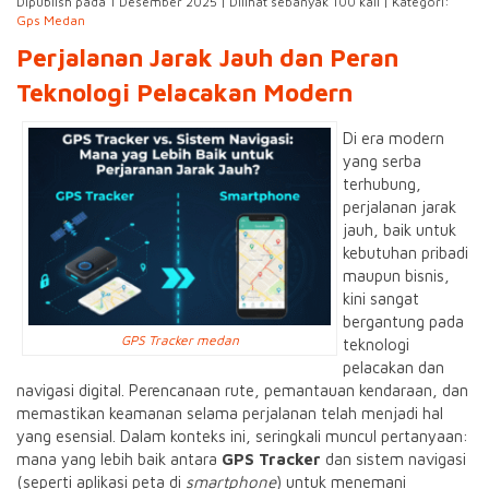
Dipublish pada 1 Desember 2025 | Dilihat sebanyak 100 kali | Kategori:
Gps Medan
Perjalanan Jarak Jauh dan Peran
Teknologi Pelacakan Modern
Di era modern
yang serba
terhubung,
perjalanan jarak
jauh, baik untuk
kebutuhan pribadi
maupun bisnis,
kini sangat
bergantung pada
GPS Tracker medan
teknologi
pelacakan dan
navigasi digital. Perencanaan rute, pemantauan kendaraan, dan
memastikan keamanan selama perjalanan telah menjadi hal
yang esensial. Dalam konteks ini, seringkali muncul pertanyaan:
mana yang lebih baik antara
GPS Tracker
dan sistem navigasi
(seperti aplikasi peta di
smartphone
) untuk menemani