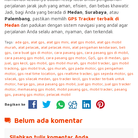
perjalanan jarak jauh yang aman, efisien, dan bebas khawatir.
Jadi, bagi Anda yang berada di
Medan
,
Surabaya
, atau
Palembang
, pastikan memilih
GPS Tracker terbaik di
Medan
dan padukan dengan sistem navigasi yang andal agar
perjalanan Anda selalu aman, nyaman, dan terkendali.
Tags:
ada gps
,
alat gps
,
alat gps mini
,
alat gps mobil
,
alat gps mobil
murah
,
alat pelacak
,
alat pelacak mini
,
alat pengaman kendaraan
,
beli
gps
,
cara buat gps di motor
,
cara pasang gps
,
cara pasang gps di mobil
,
cara pasang gps mobil
,
cara pasang gps motor
,
GpS
,
gps di medan
,
gps
jual
,
gps kecil
,
gps mobil
,
gps mobil murah
,
gps mobil tracker
,
gps mobil
tracking
,
gps mobil truk
,
gps murah
,
gps pada motor
,
gps pengaman
motor
,
gps real time location
,
gps realtime tracker
,
gps sepeda motor
,
gps
silacak
,
gps silacak medan
,
gps tracker kecil
,
gps tracker terbaik untuk
motor
,
harga gps
,
jasa pasang gps mobil
,
jual gps motor
,
jual gps tracker
motor
,
memasang gps mobil
,
mobil pasang gps
,
mobil tracker
,
pasang
gps
,
pasang gps motor
,
pelacak mobil
Bagikan ke
Belum ada komentar
Silahkan tulis komentar Anda