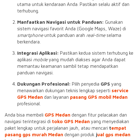
utama untuk kendaraan Anda. Pastikan selalu aktif dan
terhubung.
Manfaatkan Navigasi untuk Panduan:
Gunakan
sistem navigasi favorit Anda (Google Maps, Waze) di
smartphone
untuk panduan arah
real-time
selama
berkendara.
Integrasi Aplikasi:
Pastikan kedua sistem terhubung ke
aplikasi
mobile
yang mudah diakses agar Anda dapat
memantau keamanan sambil tetap mendapatkan
panduan navigasi.
Dukungan Profesional:
Pilih penyedia
GPS
yang
menawarkan dukungan teknis lengkap seperti
service
GPS Medan
dan layanan
pasang GPS mobil Medan
profesional.
Anda bisa membeli
GPS Medan
dengan fitur pelacakan dan
navigasi terintegrasi di
toko GPS Medan
yang menyediakan
paket lengkap untuk perjalanan jauh, atau mencari
t
empat
pasang gps murah Medan
dengan produk
j
ual gps medan