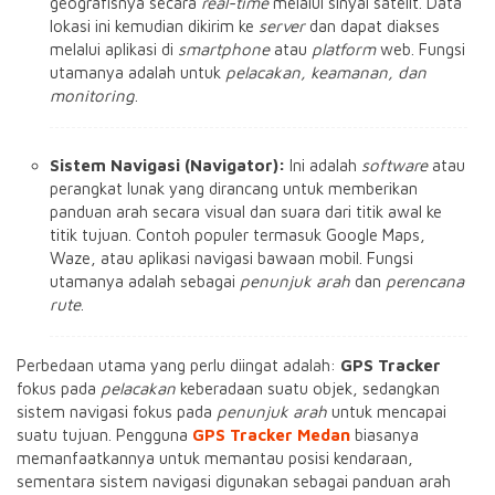
geografisnya secara
real-time
melalui sinyal satelit. Data
lokasi ini kemudian dikirim ke
server
dan dapat diakses
melalui aplikasi di
smartphone
atau
platform
web. Fungsi
utamanya adalah untuk
pelacakan, keamanan, dan
monitoring
.
Sistem Navigasi (Navigator):
Ini adalah
software
atau
perangkat lunak yang dirancang untuk memberikan
panduan arah secara visual dan suara dari titik awal ke
titik tujuan. Contoh populer termasuk Google Maps,
Waze, atau aplikasi navigasi bawaan mobil. Fungsi
utamanya adalah sebagai
penunjuk arah
dan
perencana
rute
.
Perbedaan utama yang perlu diingat adalah:
GPS Tracker
fokus pada
pelacakan
keberadaan suatu objek, sedangkan
sistem navigasi fokus pada
penunjuk arah
untuk mencapai
suatu tujuan. Pengguna
GPS Tracker Medan
biasanya
memanfaatkannya untuk memantau posisi kendaraan,
sementara sistem navigasi digunakan sebagai panduan arah