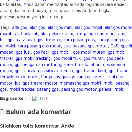
berkualitas, Anda dapat memantau armada logistik secara efisien,
aman, dan hemat biaya, membawa bisnis Anda ke tingkat
profesionalisme yang lebih tinggi.
Tags:
ada gps
,
alat gps
,
alat gps mini
,
alat gps mobil
,
alat gps mobil
murah
,
alat pelacak
,
alat pelacak mini
,
alat pengaman kendaraan
,
beli gps
,
cara buat gps di motor
,
cara pasang gps
,
cara pasang gps
di mobil
,
cara pasang gps mobil
,
cara pasang gps motor
,
GpS
,
gps di
medan
,
gps jual
,
gps kecil
,
gps mobil
,
gps mobil murah
,
gps mobil
tracker
,
gps mobil tracking
,
gps mobil truk
,
gps murah
,
gps pada
motor
,
gps pengaman motor
,
gps real time location
,
gps sepeda
motor
,
gps silacak
,
gps silacak medan
,
gps tracker kecil
,
gps tracker
terbaik untuk motor
,
harga gps
,
jasa pasang gps mobil
,
jual gps
motor
,
jual gps tracker motor
,
memasang gps mobil
,
mobil pasang
gps
,
mobil tracker
,
pasang gps
,
pasang gps motor
,
pelacak mobil
Bagikan ke
Belum ada komentar
Silahkan tulis komentar Anda