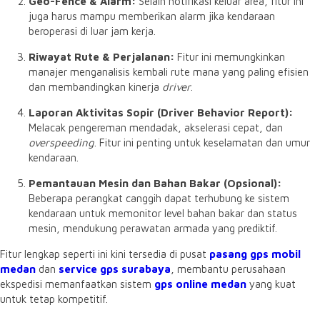
Geo-Fence & Alarm:
Selain notifikasi keluar area, fitur ini
juga harus mampu memberikan alarm jika kendaraan
beroperasi di luar jam kerja.
Riwayat Rute & Perjalanan:
Fitur ini memungkinkan
manajer menganalisis kembali rute mana yang paling efisien
dan membandingkan kinerja
driver
.
Laporan Aktivitas Sopir (Driver Behavior Report):
Melacak pengereman mendadak, akselerasi cepat, dan
overspeeding
. Fitur ini penting untuk keselamatan dan umur
kendaraan.
Pemantauan Mesin dan Bahan Bakar (Opsional):
Beberapa perangkat canggih dapat terhubung ke sistem
kendaraan untuk memonitor level bahan bakar dan status
mesin, mendukung perawatan armada yang prediktif.
Fitur lengkap seperti ini kini tersedia di pusat
pasang gps mobil
medan
dan
service gps surabaya
, membantu perusahaan
ekspedisi memanfaatkan sistem
gps online medan
yang kuat
untuk tetap kompetitif.