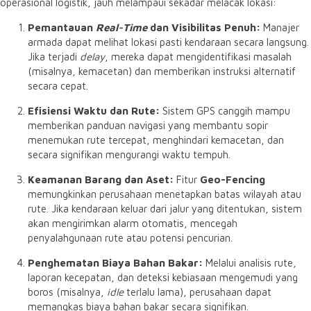
operasional logistik, jauh melampaui sekadar melacak lokasi:
Pemantauan
Real-Time
dan Visibilitas Penuh:
Manajer
armada dapat melihat lokasi pasti kendaraan secara langsung.
Jika terjadi
delay
, mereka dapat mengidentifikasi masalah
(misalnya, kemacetan) dan memberikan instruksi alternatif
secara cepat.
Efisiensi Waktu dan Rute:
Sistem GPS canggih mampu
memberikan panduan navigasi yang membantu sopir
menemukan rute tercepat, menghindari kemacetan, dan
secara signifikan mengurangi waktu tempuh.
Keamanan Barang dan Aset:
Fitur
Geo-Fencing
memungkinkan perusahaan menetapkan batas wilayah atau
rute. Jika kendaraan keluar dari jalur yang ditentukan, sistem
akan mengirimkan alarm otomatis, mencegah
penyalahgunaan rute atau potensi pencurian.
Penghematan Biaya Bahan Bakar:
Melalui analisis rute,
laporan kecepatan, dan deteksi kebiasaan mengemudi yang
boros (misalnya,
idle
terlalu lama), perusahaan dapat
memangkas biaya bahan bakar secara signifikan.