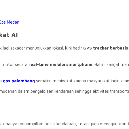
Gps Medan
kat AI
agi sekadar menunjukkan lokasi. Kini hadir
GPS tracker berbasis A
au motor secara
real-time melalui smartphone
. Hal ini sangat m
ga
gps palembang
semakin meningkat karena masyarakat ingin keam
udahan dalam pengelolaan kendaraan sehingga aktivitas transportasi
tidak hanya menampilkan posisi kendaraan, tetapi juga menggunakan