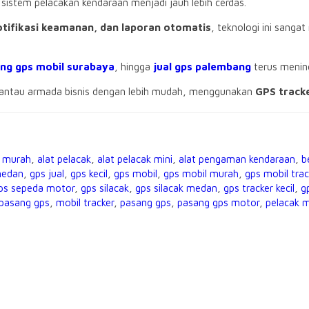
sistem pelacakan kendaraan menjadi jauh lebih cerdas.
notifikasi keamanan, dan laporan otomatis
, teknologi ini sang
ng gps mobil surabaya
, hingga
jual gps palembang
terus menin
antau armada bisnis dengan lebih mudah, menggunakan
GPS tracke
l murah
,
alat pelacak
,
alat pelacak mini
,
alat pengaman kendaraan
,
b
medan
,
gps jual
,
gps kecil
,
gps mobil
,
gps mobil murah
,
gps mobil trac
ps sepeda motor
,
gps silacak
,
gps silacak medan
,
gps tracker kecil
,
g
 pasang gps
,
mobil tracker
,
pasang gps
,
pasang gps motor
,
pelacak m