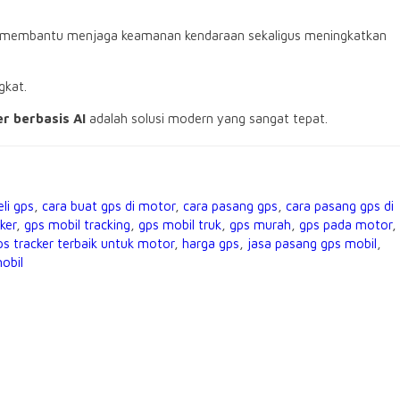
at membantu menjaga keamanan kendaraan sekaligus meningkatkan
gkat.
r berbasis AI
adalah solusi modern yang sangat tepat.
eli gps
,
cara buat gps di motor
,
cara pasang gps
,
cara pasang gps di
ker
,
gps mobil tracking
,
gps mobil truk
,
gps murah
,
gps pada motor
,
ps tracker terbaik untuk motor
,
harga gps
,
jasa pasang gps mobil
,
obil