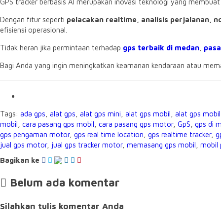
GPS tracker berbasis AI merupakan inovasi teknologi yang membuat 
Dengan fitur seperti
pelacakan realtime, analisis perjalanan, 
efisiensi operasional.
Tidak heran jika permintaan terhadap
gps terbaik di medan
,
pasa
Bagi Anda yang ingin meningkatkan keamanan kendaraan atau mem
Tags:
ada gps
,
alat gps
,
alat gps mini
,
alat gps mobil
,
alat gps mobi
mobil
,
cara pasang gps mobil
,
cara pasang gps motor
,
GpS
,
gps di 
gps pengaman motor
,
gps real time location
,
gps realtime tracker
,
g
jual gps motor
,
jual gps tracker motor
,
memasang gps mobil
,
mobil
Bagikan ke
Belum ada komentar
Silahkan tulis komentar Anda