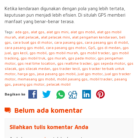
Ketika kendaraan digunakan dengan pola yang lebih tertata,
keputusan pun menjadi lebih efisien. Di situlah GPS memberi
manfaat yang benar-benar terasa.
Tags:
ada gps
,
alat gps
,
alat gps mini
,
alat gps mobil
,
alat gps mobil
murah
,
alat pelacak
,
alat pelacak mini
,
alat pengaman kendaraan
,
beli
gps
,
cara buat gps di motor
,
cara pasang gps
,
cara pasang gps di mobil
,
cara pasang gps mobil
,
cara pasang gps motor
,
GpS
,
gps di medan
,
gps
jual
,
gps kecil
,
gps mobil
,
gps mobil murah
,
gps mobil tracker
,
gps mobil
tracking
,
gps mobil truk
,
gps murah
,
gps pada motor
,
gps pengaman
motor
,
gps real time location
,
gps realtime tracker
,
gps sepeda motor
,
gps
silacak
,
gps silacak medan
,
gps tracker kecil
,
gps tracker terbaik untuk
motor
,
harga gps
,
jasa pasang gps mobil
,
jual gps motor
,
jual gps tracker
motor
,
memasang gps mobil
,
mobil pasang gps
,
mobil tracker
,
pasang
gps
,
pasang gps motor
,
pelacak mobil
Bagikan ke
Belum ada komentar
Silahkan tulis komentar Anda