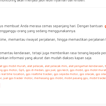
onitoring akan menjadi jauh lebih nyaman dan efisien.
harus membuat Anda merasa cemas sepanjang hari. Dengan bantuan
 mengganggu orang yang sedang menggunakannya.
al-time, memantau riwayat perjalanan, hingga memastikan perjalana
ntau kendaraan, tetapi juga memberikan rasa tenang kepada pemil
inkan informasi yang akurat dan mudah diakses kapan saja.
lat gps mobil murah
,
alat pelacak
,
alat pelacak mini
,
alat pengaman kendaraan
,
ng gps motor
,
GpS
,
gps di medan
,
gps jual
,
gps kecil
,
gps mobil
,
gps mobil mura
 real time location
,
gps realtime tracker
,
gps sepeda motor
,
gps silacak
,
gps sil
or
,
jual gps tracker motor
,
memasang gps mobil
,
mobil pasang gps
,
mobil tracke