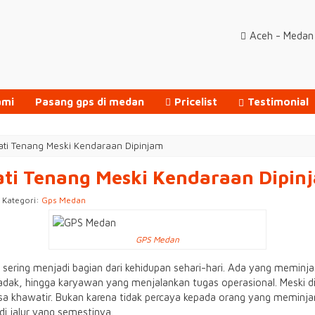
Aceh - Medan 
ami
Pasang gps di medan
Pricelist
Testimonial
ati Tenang Meski Kendaraan Dipinjam
ati Tenang Meski Kendaraan Dipin
| Kategori:
Gps Medan
GPS Medan
ering menjadi bagian dari kehidupan sehari-hari. Ada yang meminj
dak, hingga karyawan yang menjalankan tugas operasional. Meski dil
a khawatir. Bukan karena tidak percaya kepada orang yang meminjam
di jalur yang semestinya.