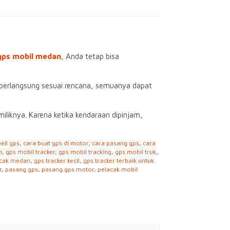
gps mobil medan
, Anda tetap bisa
n berlangsung sesuai rencana, semuanya dapat
iknya. Karena ketika kendaraan dipinjam,
beli gps
,
cara buat gps di motor
,
cara pasang gps
,
cara
h
,
gps mobil tracker
,
gps mobil tracking
,
gps mobil truk
,
acak medan
,
gps tracker kecil
,
gps tracker terbaik untuk
r
,
pasang gps
,
pasang gps motor
,
pelacak mobil