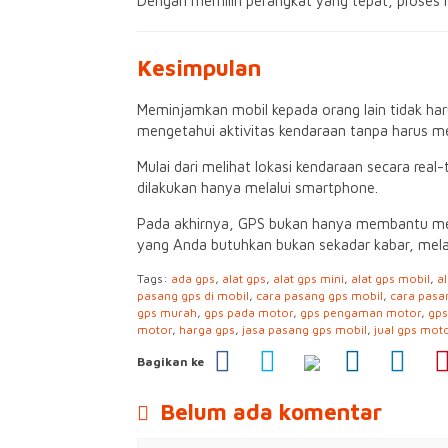
Dengan memilih perangkat yang tepat, proses m
Kesimpulan
Meminjamkan mobil kepada orang lain tidak 
mengetahui aktivitas kendaraan tanpa harus
Mulai dari melihat lokasi kendaraan secara re
dilakukan hanya melalui smartphone.
Pada akhirnya, GPS bukan hanya membantu mema
yang Anda butuhkan bukan sekadar kabar, mela
Tags:
ada gps
,
alat gps
,
alat gps mini
,
alat gps mobil
,
a
pasang gps di mobil
,
cara pasang gps mobil
,
cara pasa
gps murah
,
gps pada motor
,
gps pengaman motor
,
gps
motor
,
harga gps
,
jasa pasang gps mobil
,
jual gps mot
Bagikan ke
Belum ada komentar