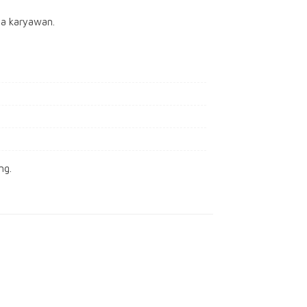
da karyawan.
ng.