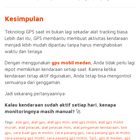
Kesimpulan
Teknologi GPS saat ini bukan lagi sekadar alat tracking biasa.
Lebih dari itu, GPS membantu membuat aktivitas kendaraan
menjadi lebih mudah dipantau tanpa harus menghabiskan
waktu dan tenaga.
Dengan menggunakan
gps mobil medan
, Anda tidak perlu lagi
repot memikirkan kendaraan setiap saat. Karena ketika
kendaraan tetap aktif digunakan, Anda tetap bisa mengontrol
semuanya dari genggaman.
Jadi sekarang pertanyaannya:
Kalau kendaraan sudah aktif setiap hari, kenapa
monitoringnya masih manual?
🚀
Tags:
ada gps
,
alat gps
,
alat gps mini
,
alat gps mobil
,
alat gps mobil
murah
,
alat pelacak
,
alat pelacak mini
,
alat pengaman kendaraan
,
beli
gps
,
cara buat gps di motor
,
cara pasang gps
,
cara pasang gps di mobil
,
cara pasang gps mobil
,
cara pasang gps motor
,
GpS
,
gps di medan
,
gps