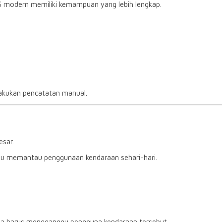
PS modern memiliki kemampuan yang lebih lengkap.
lakukan pencatatan manual.
esar.
u memantau penggunaan kendaraan sehari-hari.
pa harus mengganggu pengguna kendaraan tersebut.