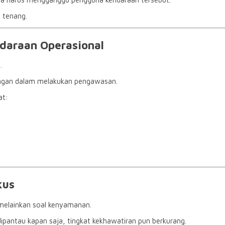
 tenang.
daraan Operasional
.
tangan dalam melakukan pengawasan.
at:
kus
 melainkan soal kenyamanan.
pantau kapan saja, tingkat kekhawatiran pun berkurang.