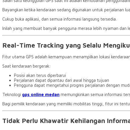
Salah satu keunggulan GPS saat ini adalah kemudahan penggunaanny
Bayangkan ketika kendaraan sedang digunakan untuk perjalanan lua
Cukup buka aplikasi, dan semua informasi langsung tersedia.
Inilah yang membuat banyak pengguna merasa lebih nyaman dan le
Real-Time Tracking yang Selalu Mengik
Fitur utama GPS adalah kemampuan menampilkan lokasi kendaraan
Saat kendaraan bergerak:
Posisi akan terus diperbarui
Perjalanan dapat dipantau dari awal hingga tujuan
Pengguna dapat mengetahui progres perjalanan dengan mud
Teknologi
gps online medan
memungkinkan semua informasi terse
Bagi pemilik kendaraan yang memiliki mobilitas tinggi, fitur ini te
Tidak Perlu Khawatir Kehilangan Informa