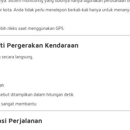
a. Sistem monitoring yang dulunya hanya digunakan perusahaan besa
r kota. Anda tidak perlu menelepon berkali-kali hanya untuk menany
bih rileks saat menggunakan GPS.
uti Pergerakan Kendaraan
 secara langsung.
ah
but ditampilkan dalam hitungan detik.
ntu sangat membantu.
si Perjalanan