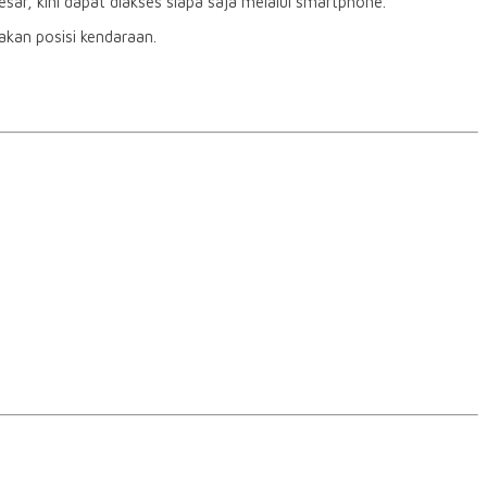
r, kini dapat diakses siapa saja melalui smartphone.
akan posisi kendaraan.