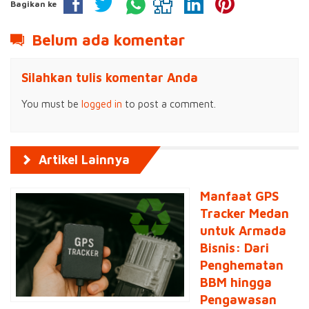
Bagikan ke
Belum ada komentar
Silahkan tulis komentar Anda
You must be
logged in
to post a comment.
Artikel Lainnya
​Manfaat GPS
Tracker Medan
untuk Armada
Bisnis: Dari
Penghematan
BBM hingga
Pengawasan