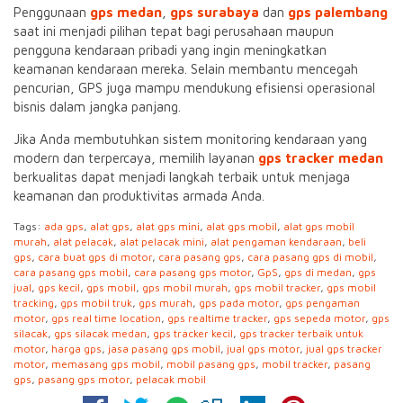
Penggunaan
gps medan
,
gps surabaya
dan
gps palembang
saat ini menjadi pilihan tepat bagi perusahaan maupun
pengguna kendaraan pribadi yang ingin meningkatkan
keamanan kendaraan mereka. Selain membantu mencegah
pencurian, GPS juga mampu mendukung efisiensi operasional
bisnis dalam jangka panjang.
Jika Anda membutuhkan sistem monitoring kendaraan yang
modern dan terpercaya, memilih layanan
gps tracker medan
berkualitas dapat menjadi langkah terbaik untuk menjaga
keamanan dan produktivitas armada Anda.
Tags:
ada gps
,
alat gps
,
alat gps mini
,
alat gps mobil
,
alat gps mobil
murah
,
alat pelacak
,
alat pelacak mini
,
alat pengaman kendaraan
,
beli
gps
,
cara buat gps di motor
,
cara pasang gps
,
cara pasang gps di mobil
,
cara pasang gps mobil
,
cara pasang gps motor
,
GpS
,
gps di medan
,
gps
jual
,
gps kecil
,
gps mobil
,
gps mobil murah
,
gps mobil tracker
,
gps mobil
tracking
,
gps mobil truk
,
gps murah
,
gps pada motor
,
gps pengaman
motor
,
gps real time location
,
gps realtime tracker
,
gps sepeda motor
,
gps
silacak
,
gps silacak medan
,
gps tracker kecil
,
gps tracker terbaik untuk
motor
,
harga gps
,
jasa pasang gps mobil
,
jual gps motor
,
jual gps tracker
motor
,
memasang gps mobil
,
mobil pasang gps
,
mobil tracker
,
pasang
gps
,
pasang gps motor
,
pelacak mobil