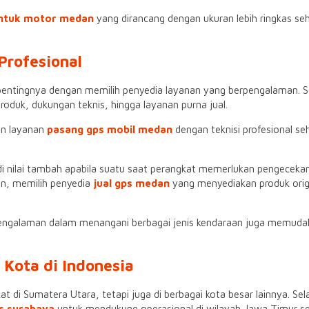
ntuk motor medan
yang dirancang dengan ukuran lebih ringkas se
Profesional
entingnya dengan memilih penyedia layanan yang berpengalaman. Sel
oduk, dukungan teknis, hingga layanan purna jual.
an layanan
pasang gps mobil medan
dengan teknisi profesional s
 nilai tambah apabila suatu saat perangkat memerlukan pengecek
an, memilih penyedia
jual gps medan
yang menyediakan produk origi
engalaman dalam menangani berbagai jenis kendaraan juga memud
Kota di Indonesia
 di Sumatera Utara, tetapi juga di berbagai kota besar lainnya. Se
s surabaya
untuk mendukung operasional di wilayah Jawa Timur s