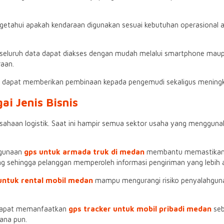
tahui apakah kendaraan digunakan sesuai kebutuhan operasional ata
 seluruh data dapat diakses dengan mudah melalui smartphone ma
raan.
 dapat memberikan pembinaan kepada pengemudi sekaligus meningkatk
i Jenis Bisnis
usahaan logistik. Saat ini hampir semua sektor usaha yang menggu
ggunaan
gps untuk armada truk di medan
membantu memastikan se
ng sehingga pelanggan memperoleh informasi pengiriman yang lebih a
untuk rental mobil medan
mampu mengurangi risiko penyalahguna
a dapat memanfaatkan
gps tracker untuk mobil pribadi medan
se
ana pun.