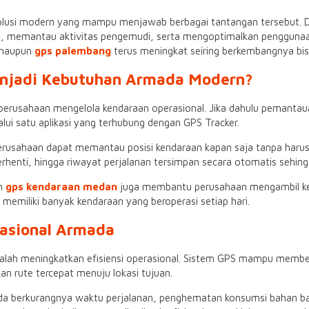
lusi modern yang mampu menjawab berbagai tantangan tersebut. 
, memantau aktivitas pengemudi, serta mengoptimalkan penggunaan a
 maupun
gps palembang
terus meningkat seiring berkembangnya bisn
njadi Kebutuhan Armada Modern?
perusahaan mengelola kendaraan operasional. Jika dahulu pemanta
lui satu aplikasi yang terhubung dengan GPS Tracker.
erusahaan dapat memantau posisi kendaraan kapan saja tanpa haru
berhenti, hingga riwayat perjalanan tersimpan secara otomatis sehi
an
gps kendaraan medan
juga membantu perusahaan mengambil kepu
memiliki banyak kendaraan yang beroperasi setiap hari.
rasional Armada
alah meningkatkan efisiensi operasional. Sistem GPS mampu memberi
n rute tercepat menuju lokasi tujuan.
pada berkurangnya waktu perjalanan, penghematan konsumsi bahan ba