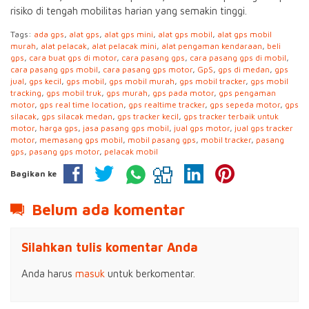
risiko di tengah mobilitas harian yang semakin tinggi.
Tags:
ada gps
,
alat gps
,
alat gps mini
,
alat gps mobil
,
alat gps mobil
murah
,
alat pelacak
,
alat pelacak mini
,
alat pengaman kendaraan
,
beli
gps
,
cara buat gps di motor
,
cara pasang gps
,
cara pasang gps di mobil
,
cara pasang gps mobil
,
cara pasang gps motor
,
GpS
,
gps di medan
,
gps
jual
,
gps kecil
,
gps mobil
,
gps mobil murah
,
gps mobil tracker
,
gps mobil
tracking
,
gps mobil truk
,
gps murah
,
gps pada motor
,
gps pengaman
motor
,
gps real time location
,
gps realtime tracker
,
gps sepeda motor
,
gps
silacak
,
gps silacak medan
,
gps tracker kecil
,
gps tracker terbaik untuk
motor
,
harga gps
,
jasa pasang gps mobil
,
jual gps motor
,
jual gps tracker
motor
,
memasang gps mobil
,
mobil pasang gps
,
mobil tracker
,
pasang
gps
,
pasang gps motor
,
pelacak mobil
Bagikan ke
Belum ada komentar
Silahkan tulis komentar Anda
Anda harus
masuk
untuk berkomentar.