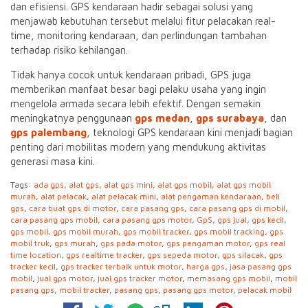
dan efisiensi. GPS kendaraan hadir sebagai solusi yang
menjawab kebutuhan tersebut melalui fitur pelacakan real-
time, monitoring kendaraan, dan perlindungan tambahan
terhadap risiko kehilangan.
Tidak hanya cocok untuk kendaraan pribadi, GPS juga
memberikan manfaat besar bagi pelaku usaha yang ingin
mengelola armada secara lebih efektif. Dengan semakin
meningkatnya penggunaan
gps medan
,
gps surabaya
, dan
gps palembang
, teknologi GPS kendaraan kini menjadi bagian
penting dari mobilitas modern yang mendukung aktivitas
generasi masa kini.
Tags:
ada gps
,
alat gps
,
alat gps mini
,
alat gps mobil
,
alat gps mobil
murah
,
alat pelacak
,
alat pelacak mini
,
alat pengaman kendaraan
,
beli
gps
,
cara buat gps di motor
,
cara pasang gps
,
cara pasang gps di mobil
,
cara pasang gps mobil
,
cara pasang gps motor
,
GpS
,
gps jual
,
gps kecil
,
gps mobil
,
gps mobil murah
,
gps mobil tracker
,
gps mobil tracking
,
gps
mobil truk
,
gps murah
,
gps pada motor
,
gps pengaman motor
,
gps real
time location
,
gps realtime tracker
,
gps sepeda motor
,
gps silacak
,
gps
tracker kecil
,
gps tracker terbaik untuk motor
,
harga gps
,
jasa pasang gps
mobil
,
jual gps motor
,
jual gps tracker motor
,
memasang gps mobil
,
mobil
pasang gps
,
mobil tracker
,
pasang gps
,
pasang gps motor
,
pelacak mobil