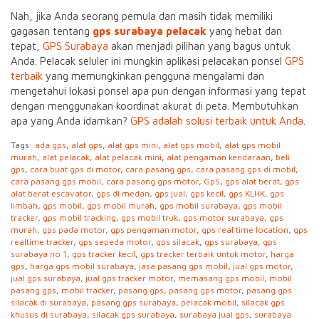
Nah, jika Anda seorang pemula dan masih tidak memiliki
gagasan tentang
gps surabaya pelacak
yang hebat dan
tepat,
GPS Surabaya
akan menjadi pilihan yang bagus untuk
Anda. Pelacak seluler ini mungkin aplikasi pelacakan ponsel
GPS
terbaik
yang memungkinkan pengguna mengalami dan
mengetahui lokasi ponsel apa pun dengan informasi yang tepat
dengan menggunakan koordinat akurat di peta. Membutuhkan
apa yang Anda idamkan?
GPS adalah solusi terbaik untuk Anda
.
Tags:
ada gps
,
alat gps
,
alat gps mini
,
alat gps mobil
,
alat gps mobil
murah
,
alat pelacak
,
alat pelacak mini
,
alat pengaman kendaraan
,
beli
gps
,
cara buat gps di motor
,
cara pasang gps
,
cara pasang gps di mobil
,
cara pasang gps mobil
,
cara pasang gps motor
,
GpS
,
gps alat berat
,
gps
alat berat escavator
,
gps di medan
,
gps jual
,
gps kecil
,
gps KLHK
,
gps
limbah
,
gps mobil
,
gps mobil murah
,
gps mobil surabaya
,
gps mobil
tracker
,
gps mobil tracking
,
gps mobil truk
,
gps motor surabaya
,
gps
murah
,
gps pada motor
,
gps pengaman motor
,
gps real time location
,
gps
realtime tracker
,
gps sepeda motor
,
gps silacak
,
gps surabaya
,
gps
surabaya no 1
,
gps tracker kecil
,
gps tracker terbaik untuk motor
,
harga
gps
,
harga gps mobil surabaya
,
jasa pasang gps mobil
,
jual gps motor
,
jual gps surabaya
,
jual gps tracker motor
,
memasang gps mobil
,
mobil
pasang gps
,
mobil tracker
,
pasang gps
,
pasang gps motor
,
pasang gps
silacak di surabaya
,
pasang gps surabaya
,
pelacak mobil
,
silacak gps
khusus di surabaya
,
silacak gps surabaya
,
surabaya jual gps
,
surabaya