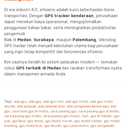
Di era industri 4.0, efisiensi adalah kunci keberhasilan bisnis
transportasi. Dengan
GPS tracker kendaraan
, perusahaan
dapat menekan biaya operasional, mengoptimalkan
penggunaan bahan bakar, serta meningkatkan produktivitas
pengemudi.
Baik di
Medan
,
Surabaya
, maupun
Palembang
, teknologi
GPS tracker telah menjadi kebutuhan utama bagi perusahaan
yang ingin tetap kompetitif dan berorientasi efisiensi.
Kini saatnya beralih ke sistem pelacakan modern — temukan
solusi
GPS terbaik di Medan
dan rasakan transformasi nyata
dalam manajemen armada Anda.
Tags:
ada gps
,
alat gps
,
alat gps mini
,
alat gps mobil
,
alat gps mobil
murah
,
alat pelacak
,
alat pelacak mini
,
alat pengaman kendaraan
,
beli
gps
,
cara buat gps di motor
,
cara pasang gps
,
cara pasang gps di mobil
,
cara pasang gps mobil
,
cara pasang gps motor
,
GpS
,
gps di medan
,
gps
jual
,
gps kecil
,
gps mobil
,
gps mobil murah
,
gps mobil tracker
,
gps mobil
tracking
,
gps mobil truk
,
gps murah
,
gps pada motor
,
gps pengaman