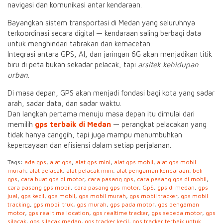
navigasi dan komunikasi antar kendaraan.
Bayangkan sistem transportasi di Medan yang seluruhnya
terkoordinasi secara digital — kendaraan saling berbagi data
untuk menghindari tabrakan dan kemacetan.
Integrasi antara GPS, AI, dan jaringan 6G akan menjadikan titik
biru di peta bukan sekadar pelacak, tapi
arsitek kehidupan
urban
.
Di masa depan, GPS akan menjadi fondasi bagi kota yang sadar
arah, sadar data, dan sadar waktu.
Dan langkah pertama menuju masa depan itu dimulai dari
memilih
gps terbaik di Medan
— perangkat pelacakan yang
tidak hanya canggih, tapi juga mampu menumbuhkan
kepercayaan dan efisiensi dalam setiap perjalanan.
Tags:
ada gps
,
alat gps
,
alat gps mini
,
alat gps mobil
,
alat gps mobil
murah
,
alat pelacak
,
alat pelacak mini
,
alat pengaman kendaraan
,
beli
gps
,
cara buat gps di motor
,
cara pasang gps
,
cara pasang gps di mobil
,
cara pasang gps mobil
,
cara pasang gps motor
,
GpS
,
gps di medan
,
gps
jual
,
gps kecil
,
gps mobil
,
gps mobil murah
,
gps mobil tracker
,
gps mobil
tracking
,
gps mobil truk
,
gps murah
,
gps pada motor
,
gps pengaman
motor
,
gps real time location
,
gps realtime tracker
,
gps sepeda motor
,
gps
silacak
,
gps silacak medan
,
gps tracker kecil
,
gps tracker terbaik untuk