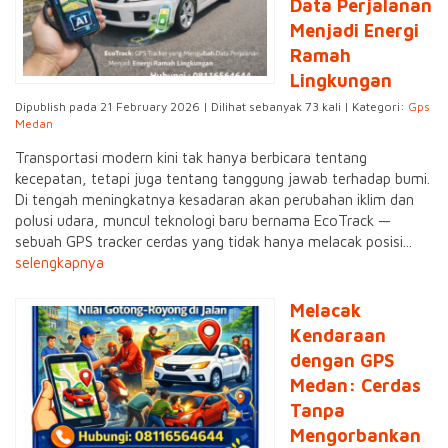
Data Perjalanan
Menjadi Energi
Ramah
Lingkungan
Dipublish pada 21 February 2026 | Dilihat sebanyak 73 kali | Kategori:
Gps
Medan
Transportasi modern kini tak hanya berbicara tentang
kecepatan, tetapi juga tentang tanggung jawab terhadap bumi.
Di tengah meningkatnya kesadaran akan perubahan iklim dan
polusi udara, muncul teknologi baru bernama EcoTrack —
sebuah GPS tracker cerdas yang tidak hanya melacak posisi...
selengkapnya
Melacak
Kendaraan
dengan GPS
Medan: Cerdas
Tanpa
Mengorbankan