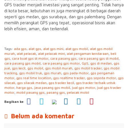
GPS tracker menjadi investasi yang sangat penting. Tidak hanya
di kota besar, kebutuhan ini juga meningkat di berbagai daerah
seperti gps medan, gps surabaya, dan gps palembang. Dengan
memilih perangkat GPS yang tepat, operasional bisnis akan
lebih efisien, aman, dan terkendali.
Tags:
ada gps
,
alat gps
,
alat gps mini
,
alat gps mobil
,
alat gps mobil
murah
,
alat pelacak
,
alat pelacak mini
,
alat pengaman kendaraan
,
beli
gps
,
cara buat gps di motor
,
cara pasang gps
,
cara pasang gps di mobil
,
cara pasang gps mobil
,
cara pasang gps motor
,
GpS
,
gps di medan
,
gps
jual
,
gps kecil
,
gps mobil
,
gps mobil murah
,
gps mobil tracker
,
gps mobil
tracking
,
gps mobil truk
,
gps murah
,
gps pada motor
,
gps pengaman
motor
,
gps real time location
,
gps realtime tracker
,
gps sepeda motor
,
gps
silacak
,
gps silacak medan
,
gps tracker kecil
,
gps tracker terbaik untuk
motor
,
harga gps
,
jasa pasang gps mobil
,
jual gps motor
,
jual gps tracker
motor
,
mobil pasang gps
,
pasang gps
,
pelacak mobil
Bagikan ke
Belum ada komentar