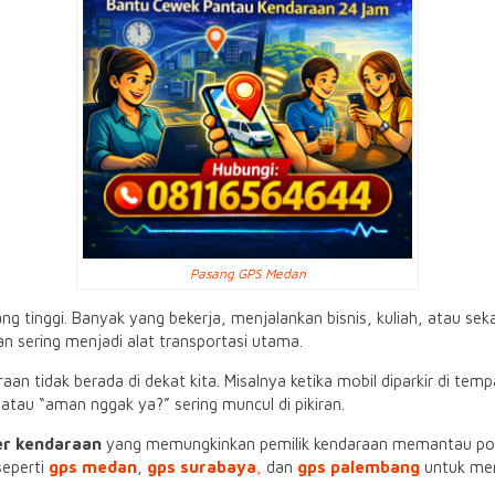
Pasang GPS Medan
g tinggi. Banyak yang bekerja, menjalankan bisnis, kuliah, atau s
an sering menjadi alat transportasi utama.
an tidak berada di dekat kita. Misalnya ketika mobil diparkir di tem
” atau “aman nggak ya?” sering muncul di pikiran.
er kendaraan
yang memungkinkan pemilik kendaraan memantau posis
seperti
gps medan
,
gps surabaya
,
dan
gps palembang
untuk men