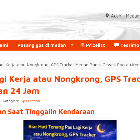
Aceh - Medan 
Kami
Pasang gps di medan
Pricelist
Testimo
Lagi Kerja atau Nongkrong, GPS Tracker Medan Bantu Cewek Pantau Ke
agi Kerja atau Nongkrong, GPS Tr
an 24 Jam
 | Kategori:
Gps Medan
n Saat Tinggalin Kendaraan