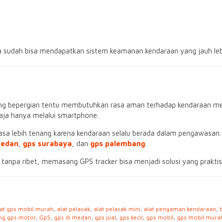
a sudah bisa mendapatkan sistem keamanan kendaraan yang jauh lebi
sering bepergian tentu membutuhkan rasa aman terhadap kendaraan
saja hanya melalui smartphone.
sa lebih tenang karena kendaraan selalu berada dalam pengawasan. 
medan
,
gps surabaya
, dan
gps palembang
.
anpa ribet, memasang GPS tracker bisa menjadi solusi yang praktis 
lat gps mobil murah
,
alat pelacak
,
alat pelacak mini
,
alat pengaman kendaraan
,
ng gps motor
,
GpS
,
gps di medan
,
gps jual
,
gps kecil
,
gps mobil
,
gps mobil mura