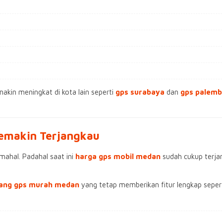
akin meningkat di kota lain seperti
gps surabaya
dan
gps palem
emakin Terjangkau
ahal. Padahal saat ini
harga gps mobil medan
sudah cukup terjan
ang gps murah medan
yang tetap memberikan fitur lengkap sepert