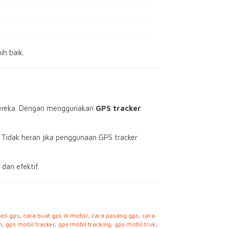
h baik.
 mereka. Dengan menggunakan
GPS tracker
Tidak heran jika penggunaan GPS tracker
dan efektif.
beli gps
,
cara buat gps di motor
,
cara pasang gps
,
cara
h
,
gps mobil tracker
,
gps mobil tracking
,
gps mobil truk
,