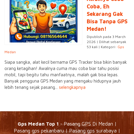
Coba, Eh
Sekarang Gak
Bisa Tanpa GPS
Medan!
Dipublish pada 3 March
2026 | Dilihat sebanyak
53 kali | Kategori:
Gps
Medan
Siapa sangka, alat kecil bernama GPS Tracker bisa bikin banyak
orang ketagihan! Awalnya cuma mau coba biar tahu posisi
mobil, tapi begitu tahu manfaatnya, malah gak bisa lepas.
Banyak pengguna GPS Medan yang mengaku hidupnya jauh
lebih tenang sejak pasang...
selengkapnya
Gps Medan Top 1
- Pasang GPS Di Medan |
Pasang gps pekanbaru | Pasang gps surabaya |