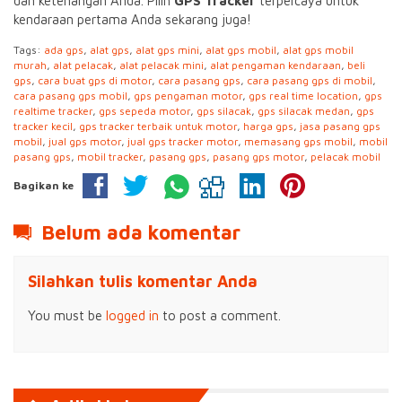
dan ketenangan Anda. Pilih
GPS Tracker
terpercaya untuk
kendaraan pertama Anda sekarang juga!
Tags:
ada gps
,
alat gps
,
alat gps mini
,
alat gps mobil
,
alat gps mobil
murah
,
alat pelacak
,
alat pelacak mini
,
alat pengaman kendaraan
,
beli
gps
,
cara buat gps di motor
,
cara pasang gps
,
cara pasang gps di mobil
,
cara pasang gps mobil
,
gps pengaman motor
,
gps real time location
,
gps
realtime tracker
,
gps sepeda motor
,
gps silacak
,
gps silacak medan
,
gps
tracker kecil
,
gps tracker terbaik untuk motor
,
harga gps
,
jasa pasang gps
mobil
,
jual gps motor
,
jual gps tracker motor
,
memasang gps mobil
,
mobil
pasang gps
,
mobil tracker
,
pasang gps
,
pasang gps motor
,
pelacak mobil
Bagikan ke
Belum ada komentar
Silahkan tulis komentar Anda
You must be
logged in
to post a comment.