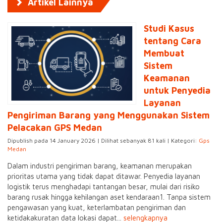
Artikel Lainnya
Studi Kasus
tentang Cara
Membuat
Sistem
Keamanan
untuk Penyedia
Layanan
Pengiriman Barang yang Menggunakan Sistem
Pelacakan GPS Medan
Dipublish pada 14 January 2026 | Dilihat sebanyak 81 kali | Kategori:
Gps
Medan
Dalam industri pengiriman barang, keamanan merupakan
prioritas utama yang tidak dapat ditawar. Penyedia layanan
logistik terus menghadapi tantangan besar, mulai dari risiko
barang rusak hingga kehilangan aset kendaraan1. Tanpa sistem
pengawasan yang kuat, keterlambatan pengiriman dan
ketidakakuratan data lokasi dapat...
selengkapnya