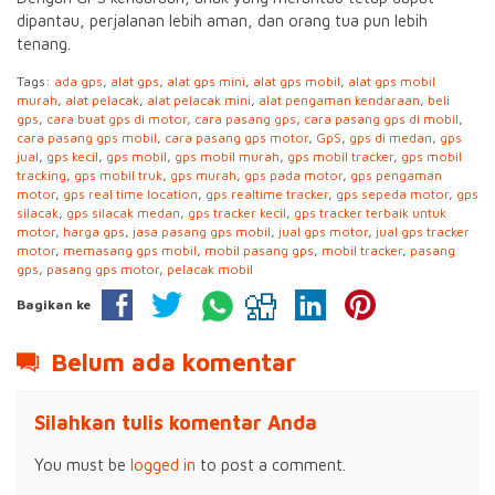
dipantau, perjalanan lebih aman, dan orang tua pun lebih
tenang.
Tags:
ada gps
,
alat gps
,
alat gps mini
,
alat gps mobil
,
alat gps mobil
murah
,
alat pelacak
,
alat pelacak mini
,
alat pengaman kendaraan
,
beli
gps
,
cara buat gps di motor
,
cara pasang gps
,
cara pasang gps di mobil
,
cara pasang gps mobil
,
cara pasang gps motor
,
GpS
,
gps di medan
,
gps
jual
,
gps kecil
,
gps mobil
,
gps mobil murah
,
gps mobil tracker
,
gps mobil
tracking
,
gps mobil truk
,
gps murah
,
gps pada motor
,
gps pengaman
motor
,
gps real time location
,
gps realtime tracker
,
gps sepeda motor
,
gps
silacak
,
gps silacak medan
,
gps tracker kecil
,
gps tracker terbaik untuk
motor
,
harga gps
,
jasa pasang gps mobil
,
jual gps motor
,
jual gps tracker
motor
,
memasang gps mobil
,
mobil pasang gps
,
mobil tracker
,
pasang
gps
,
pasang gps motor
,
pelacak mobil
Bagikan ke
Belum ada komentar
Silahkan tulis komentar Anda
You must be
logged in
to post a comment.