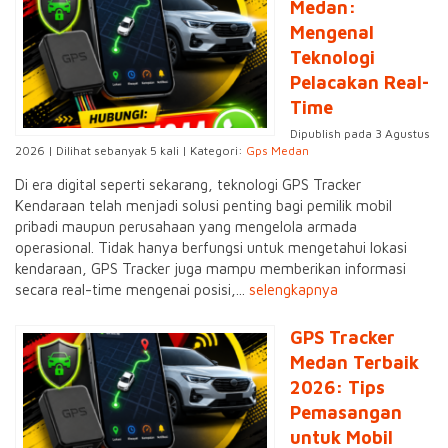
Medan:
Mengenal
Teknologi
Pelacakan Real-
Time
Dipublish pada 3 Agustus
2026 | Dilihat sebanyak 5 kali | Kategori:
Gps Medan
Di era digital seperti sekarang, teknologi GPS Tracker
Kendaraan telah menjadi solusi penting bagi pemilik mobil
pribadi maupun perusahaan yang mengelola armada
operasional. Tidak hanya berfungsi untuk mengetahui lokasi
kendaraan, GPS Tracker juga mampu memberikan informasi
secara real-time mengenai posisi,...
selengkapnya
GPS Tracker
Medan Terbaik
2026: Tips
Pemasangan
untuk Mobil