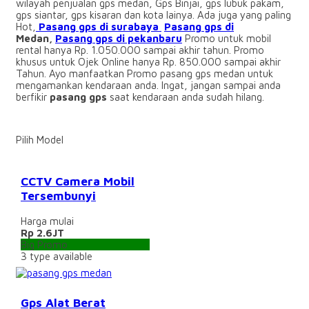
wilayah penjualan gps medan, Gps Binjai, gps lubuk pakam,
gps siantar, gps kisaran dan kota lainya. Ada juga yang paling
Hot,
Pasang gps di surabaya
Pasang gps di
Medan,
Pasang gps di pekanbaru
Promo untuk mobil
rental hanya Rp. 1.050.000 sampai akhir tahun. Promo
khusus untuk Ojek Online hanya Rp. 850.000 sampai akhir
Tahun. Ayo manfaatkan Promo pasang gps medan untuk
mengamankan kendaraan anda. Ingat, jangan sampai anda
berfikir
pasang gps
saat kendaraan anda sudah hilang.
Pilih Model
CCTV Camera Mobil
Tersembunyi
Harga mulai
Rp 2.6JT
Big Promo
3
type available
Gps Alat Berat