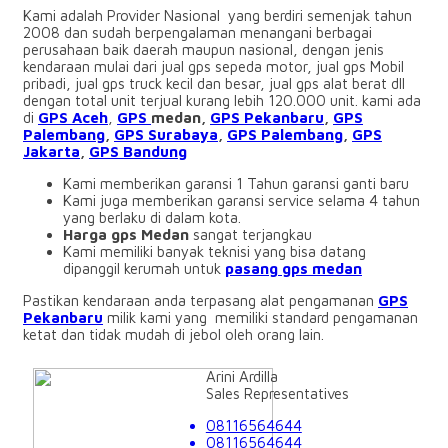
Kami adalah Provider Nasional yang berdiri semenjak tahun
2008 dan sudah berpengalaman menangani berbagai
perusahaan baik daerah maupun nasional, dengan jenis
kendaraan mulai dari jual gps sepeda motor, jual gps Mobil
pribadi, jual gps truck kecil dan besar, jual gps alat berat dll
dengan total unit terjual kurang lebih 120.000 unit. kami ada
di
GPS
Aceh
,
GPS
medan,
GPS Pekanbaru
,
GPS
Palembang
,
GPS Surabaya
,
GPS Palembang
,
GPS
Jakarta
,
GPS Bandung
Kami memberikan garansi 1 Tahun garansi ganti baru
Kami juga memberikan garansi service selama 4 tahun
yang berlaku di dalam kota.
Harga gps Medan
sangat terjangkau
Kami memiliki banyak teknisi yang bisa datang
dipanggil kerumah untuk
pasang gps medan
Pastikan kendaraan anda terpasang alat pengamanan
GPS
Pekanbaru
milik kami yang memiliki standard pengamanan
ketat dan tidak mudah di jebol oleh orang lain.
Arini Ardilla
Sales Representatives
08116564644
08116564644