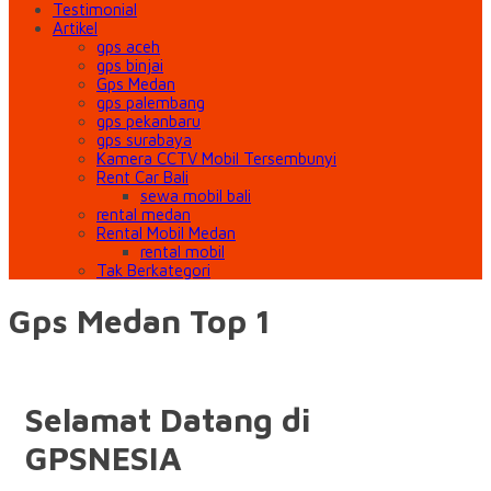
Testimonial
Artikel
gps aceh
gps binjai
Gps Medan
gps palembang
gps pekanbaru
gps surabaya
Kamera CCTV Mobil Tersembunyi
Rent Car Bali
sewa mobil bali
rental medan
Rental Mobil Medan
rental mobil
Tak Berkategori
Gps Medan Top 1
Selamat Datang di
GPSNESIA